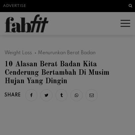
Sea
ADVERTISE
Weight Loss
Menurunkan Berat Badan
10 Alasan Berat Badan Kita
Cenderung Bertambah Di Musim
Hujan Yang Dingin
SHARE
Share on facebook
Share on twitter
Share on tumblr
Share via whatsapp
Share via email