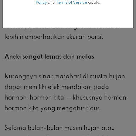
Policy
and
Terms of Service
apply.
Hal terbaik yang harus dilakukan adalah
bersikap proaktif tentang diet Anda dan
lebih memperhatikan ukuran porsi.
Anda sangat lemas dan malas
Kurangnya sinar matahari di musim hujan
dapat memiliki efek mendalam pada
hormon-hormon kita — khususnya hormon-
hormon kita yang mengatur tidur.
Selama bulan-bulan musim hujan atau