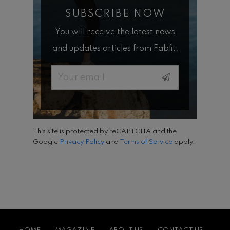
SUBSCRIBE NOW
You will receive the latest news
and updates articles from Fabfit.
Email
This site is protected by reCAPTCHA and the
Google
Privacy Policy
and
Terms of Service
apply.