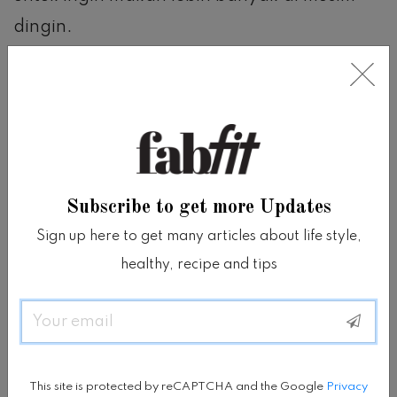
dingin.
Ya, sungguh!
Para peneliti menyatakan bahwa kita
memiliki kecenderungan alami untuk makan
berlebihan di musim dingin karena, secara
Subscribe to get more Updates
historis, dahulu makanan lebih langka.
Sign up here to get many articles about life style,
healthy, recipe and tips
Meskipun kita tidak selalu makan gila-
Email
gilaan pada musim hujan atau musim
dingin, ada baiknya untuk mengetahui lebih
banyak faktor bawah sadar seperti ini.
This site is protected by reCAPTCHA and the Google
Privacy