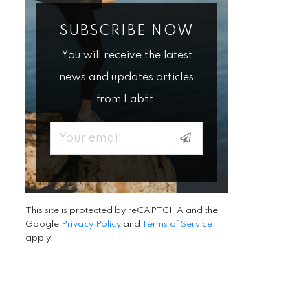
SUBSCRIBE NOW
You will receive the latest
news and updates articles
from Fabfit.
Email
This site is protected by reCAPTCHA and the
Google
Privacy Policy
and
Terms of Service
apply.