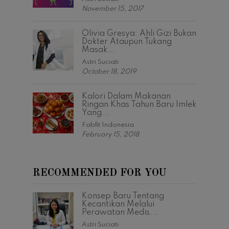
November 15, 2017
Olivia Gresya: Ahli Gizi Bukan
Dokter Ataupun Tukang
Masak...
Astri Suciati
October 18, 2019
Kalori Dalam Makanan
Ringan Khas Tahun Baru Imlek
Yang...
Fabfit Indonesia
February 15, 2018
RECOMMENDED FOR YOU
Konsep Baru Tentang
Kecantikan Melalui
Perawatan Medis...
Astri Suciati