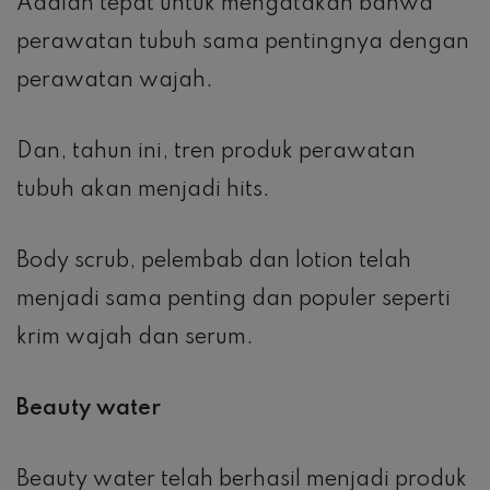
Adalah tepat untuk mengatakan bahwa
perawatan tubuh sama pentingnya dengan
perawatan wajah.
Dan, tahun ini, tren produk perawatan
tubuh akan menjadi hits.
Body scrub, pelembab dan lotion telah
menjadi sama penting dan populer seperti
krim wajah dan serum.
Beauty water
Beauty water telah berhasil menjadi produk