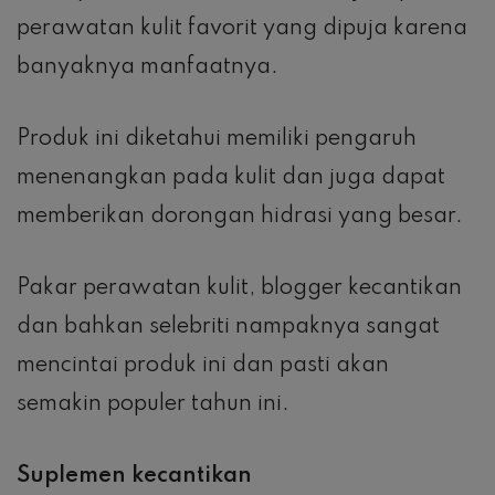
perawatan kulit favorit yang dipuja karena
banyaknya manfaatnya.
Produk ini diketahui memiliki pengaruh
menenangkan pada kulit dan juga dapat
memberikan dorongan hidrasi yang besar.
Pakar perawatan kulit, blogger kecantikan
dan bahkan selebriti nampaknya sangat
mencintai produk ini dan pasti akan
semakin populer tahun ini.
Suplemen kecantikan