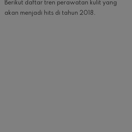
Berikut daftar tren perawatan kulit yang
akan menjadi hits di tahun 2018.