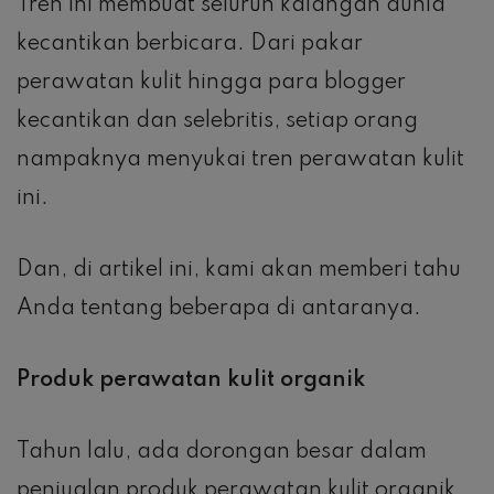
Tren ini membuat seluruh kalangan dunia
kecantikan berbicara. Dari pakar
perawatan kulit hingga para blogger
kecantikan dan selebritis, setiap orang
nampaknya menyukai tren perawatan kulit
ini.
Dan, di artikel ini, kami akan memberi tahu
Anda tentang beberapa di antaranya.
Produk perawatan kulit organik
Tahun lalu, ada dorongan besar dalam
penjualan produk perawatan kulit organik