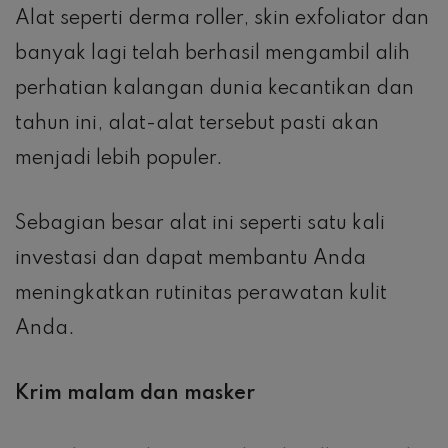
Alat seperti derma roller, skin exfoliator dan
banyak lagi telah berhasil mengambil alih
perhatian kalangan dunia kecantikan dan
tahun ini, alat-alat tersebut pasti akan
menjadi lebih populer.
Sebagian besar alat ini seperti satu kali
investasi dan dapat membantu Anda
meningkatkan rutinitas perawatan kulit
Anda.
Krim malam dan masker