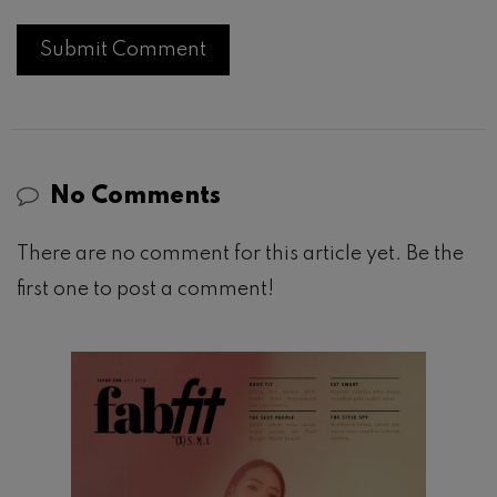
No Comments
There are no comment for this article yet. Be the
first one to post a comment!