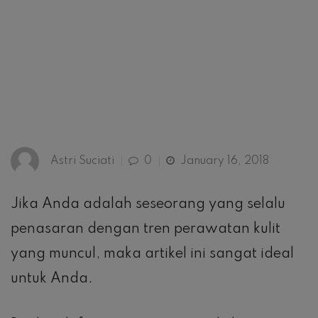
Astri Suciati
0
January 16, 2018
Jika Anda adalah seseorang yang selalu
penasaran dengan tren perawatan kulit
yang muncul, maka artikel ini sangat ideal
untuk Anda.