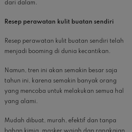
dari dalam.
Resep perawatan kulit buatan sendiri
Resep perawatan kulit buatan sendiri telah
menjadi booming di dunia kecantikan.
Namun, tren ini akan semakin besar saja
tahun ini, karena semakin banyak orang
yang mencoba untuk melakukan semua hal
yang alami.
Mudah dibuat, murah, efektif dan tanpa
bahan kimia, masker wajah dan rangkaian