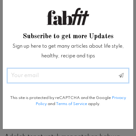
tingkat yang mengkhawatirkan, telah
terjadi peningkatan permintaan akan
produk perawatan kulit anti polusi di seluruh
dunia.
Subscribe to get more Updates
Sign up here to get many articles about life style,
Banyak merek produk kecantikan besar
healthy, recipe and tips
datang dengan produk perawatan kulit
Email
pencegah polusi yang dapat melindungi
kulit seseorang dari kerusakan yang
disebabkan oleh racun yang ada di udara.
This site is protected by reCAPTCHA and the Google
Privacy
Policy
and
Terms of Service
apply.
Perawatan tubuh