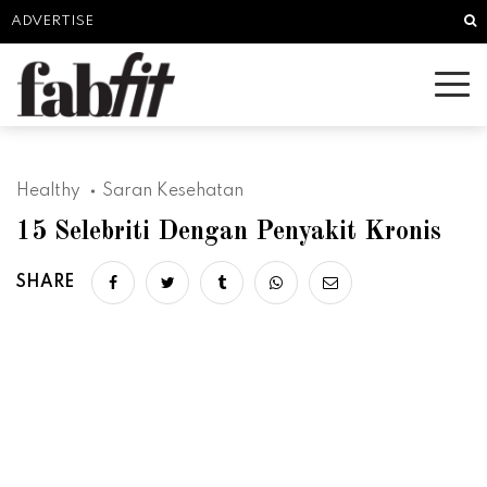
Sea
ADVERTISE
Healthy
Saran Kesehatan
15 Selebriti Dengan Penyakit Kronis
SHARE
Share on facebook
Share on twitter
Share on tumblr
Share via whatsapp
Share via email