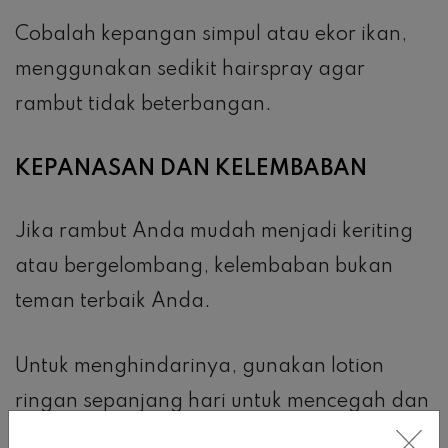
Cobalah kepangan simpul atau ekor ikan,
menggunakan sedikit hairspray agar
rambut tidak beterbangan.
KEPANASAN DAN KELEMBABAN
Jika rambut Anda mudah menjadi keriting
atau bergelombang, kelembaban bukan
teman terbaik Anda.
Untuk menghindarinya, gunakan lotion
ringan sepanjang hari untuk mencegah dan
menghilangkan rambut bergelombang,