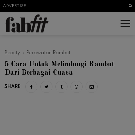
Sea
ADVERTISE
Beauty
Perawatan Rambut
5 Cara Untuk Melindungi Rambut
Dari Berbagai Cuaca
SHARE
Share on facebook
Share on twitter
Share on tumblr
Share via whatsapp
Share via email