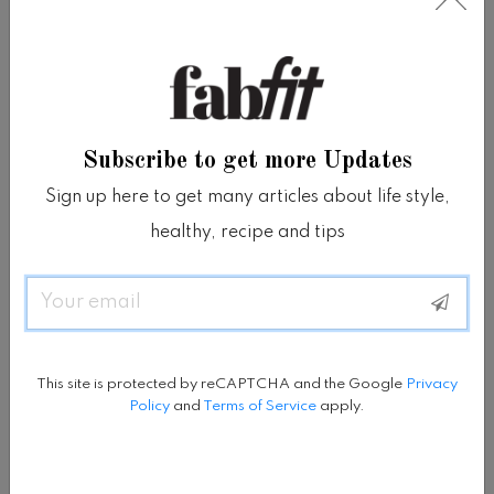
tanpa menjadikan rambut berminyak.
Oleskan lotion ke tangan lalu pijatkan pada
rambut dari bagian tengah ke ujung.
Subscribe to get more Updates
Sign up here to get many articles about life style,
BERENANG DI LAUT
healthy, recipe and tips
Meskipun semprotan berbahan garam laut
Email
sering digunakan untuk menata dan
menebalkan rambut, berenang di laut
This site is protected by reCAPTCHA and the Google
Privacy
dapat membuat rambut menjadi kering.
Policy
and
Terms of Service
apply.
Setelah selesai berenang, bilaslah rambut