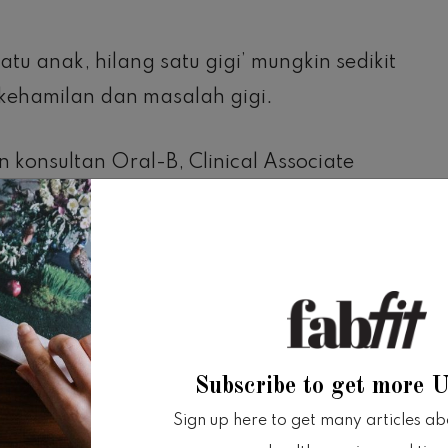
u anak, hilang satu gigi’ mungkin sedikit
kehamilan dan masalah gigi.
n konsultan Oral-B, Clinical Associate
kan beberapa kekhawatiran terbesar yang
 ibu, dan tips tentang cara untuk menjaga
 kehamilan.
ing umum selama trimester pertama kehamilan
easaman dalam mulut Anda, sehingga
Subscribe to get more 
gi.
Sign up here to get many articles abou