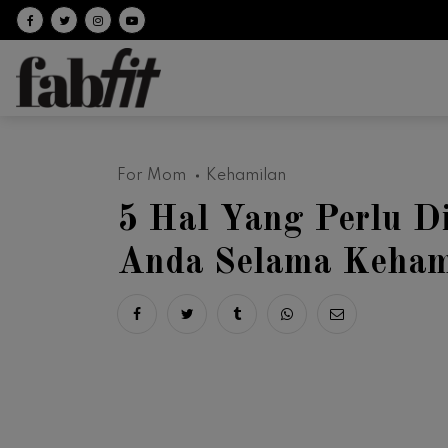
Follow on facebook
Follow on Twitter
Follow on Instagram
Follow on Youtube
For Mom
Kehamilan
5 Hal Yang Perlu D
Anda Selama Keham
Share on facebook
Share on twitter
Share on tumblr
Share via whatsapp
Share via ema