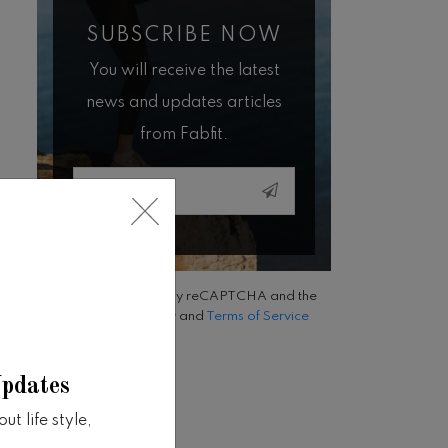
SUBSCRIBE NOW
You will receive the latest
news and updates articles
from Fabfit.
Email
This site is protected by reCAPTCHA and the
Google
Privacy Policy
and
Terms of Service
apply.
Updates
t life style,