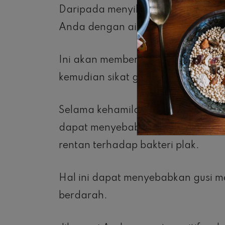
Daripada menyikat gigi segera sete
Anda dengan air terlebih dahulu.
Ini akan memberikan waktu bagi ai
kemudian sikat gigi Anda sekitar 
Selama kehamilan, perubahan hor
dapat menyebabkan lebih banyak d
rentan terhadap bakteri plak.
Hal ini dapat menyebabkan gusi
berdarah.