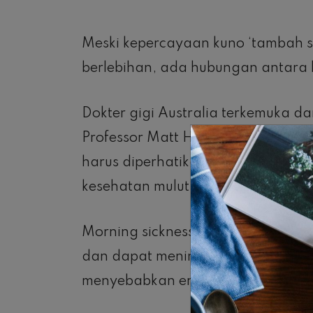
Meski kepercayaan kuno ‘tambah sat
berlebihan, ada hubungan antara 
Dokter gigi Australia terkemuka da
Professor Matt Hopcraft membagi
harus diperhatikan oleh para calon
kesehatan mulut yang baik selama
Morning sickness adalah yang pal
dan dapat meningkatkan kadar k
menyebabkan erosi pada enamel gi