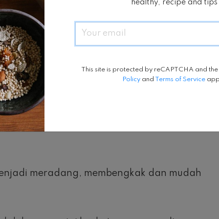
healthy, recipe and tips
lah terjadinya morning sickness, bilas mulut
Email
r liur Anda untuk menetralkan efek asam, dan
This site is protected by reCAPTCHA and th
60 menit kemudian.
Policy
and
Terms of Service
app
monal dengan estrogen dan progesteron
arah mengalir ke gusi, membuat mereka lebih
 menjadi meradang, membengkak dan mudah