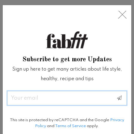
Grapefruit
Senyawa alami yang disebut limonoids
dapat ditemukan dalam grapefruit.
Subscribe to get more Updates
Senyawa ini bertanggung jawab untuk
Sign up here to get many articles about life style,
menurunkan kadar kolesterol.
healthy, recipe and tips
Selain mengandung sumber vitamin C yang
Email
kaya, grapefruit merupakan sumber
lycopene, yaitu zat yang ampuh membunuh
This site is protected by reCAPTCHA and the Google
Privacy
kanker.
Policy
and
Terms of Service
apply.