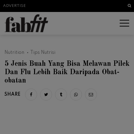
Sea
ADVERTISE
Nutrition
Tips Nutrisi
5 Jenis Buah Yang Bisa Melawan Pilek
Dan Flu Lebih Baik Daripada Obat-
obatan
SHARE
Share on facebook
Share on twitter
Share on tumblr
Share via whatsapp
Share via email