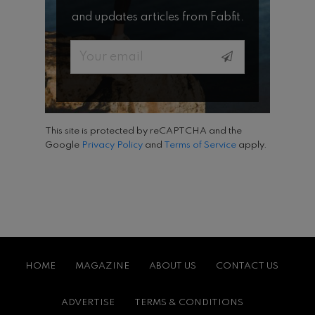
and updates articles from Fabfit.
Email
This site is protected by reCAPTCHA and the
Google
Privacy Policy
and
Terms of Service
apply.
HOME
MAGAZINE
ABOUT US
CONTACT US
ADVERTISE
TERMS & CONDITIONS