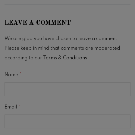
LEAVE A COMMENT
We are glad you have chosen to leave a comment.
Please keep in mind that comments are moderated
according to our
Terms & Conditions
.
Name
*
Email
*