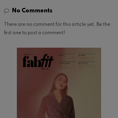
No Comments
There are no comment for this article yet. Be the
first one to post a comment!