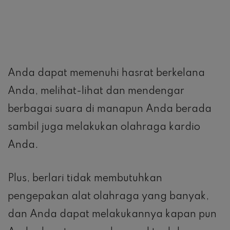
Anda dapat memenuhi hasrat berkelana
Anda, melihat-lihat dan mendengar
berbagai suara di manapun Anda berada
sambil juga melakukan olahraga kardio
Anda.
Plus, berlari tidak membutuhkan
pengepakan alat olahraga yang banyak,
dan Anda dapat melakukannya kapan pun