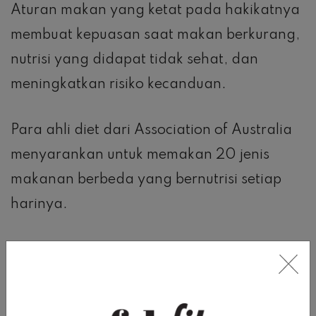
Aturan makan yang ketat pada hakikatnya
membuat kepuasan saat makan berkurang,
nutrisi yang didapat tidak sehat, dan
meningkatkan risiko kecanduan.
Para ahli diet dari Association of Australia
menyarankan untuk memakan 20 jenis
makanan berbeda yang bernutrisi setiap
harinya.
TINGGI KALORI DAN RENDAH KALORI
Roberts menyebut cara ini sebagai teknik