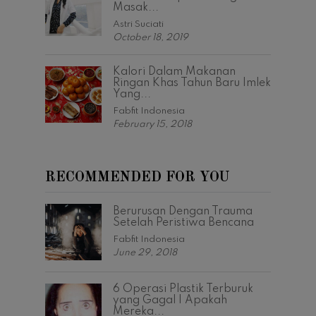
Masak...
Astri Suciati
October 18, 2019
Kalori Dalam Makanan
Ringan Khas Tahun Baru Imlek
Yang...
Fabfit Indonesia
February 15, 2018
RECOMMENDED FOR YOU
Berurusan Dengan Trauma
Setelah Peristiwa Bencana
Fabfit Indonesia
June 29, 2018
6 Operasi Plastik Terburuk
yang Gagal | Apakah
Mereka...