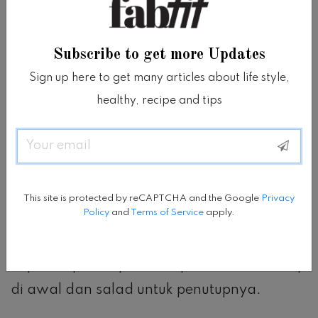
‘sandwich’.
“Anda menyantap makanan berkalori tinggi
Subscribe to get more Updates
di tengah-tengah waktu makan dengan
Sign up here to get many articles about life style,
makanan lebih rendah kalori yang kaya
healthy, recipe and tips
akan serat dan protein di awal dan akhir
Email
waktu makan,” menurutnya.
Teknik ini membuat Anda merasa seperti
This site is protected by reCAPTCHA and the Google
Privacy
Policy
and
Terms of Service
apply.
berada di perjamuan makan mewah.
Sup merupakan pilihan tepat untuk disantap
di awal dan salad untuk penutupnya.