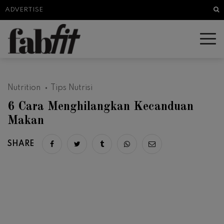
Sea
ADVERTISE
Nutrition
Tips Nutrisi
6 Cara Menghilangkan Kecanduan
Makan
SHARE
Share on facebook
Share on twitter
Share on tumblr
Share via whatsapp
Share via email