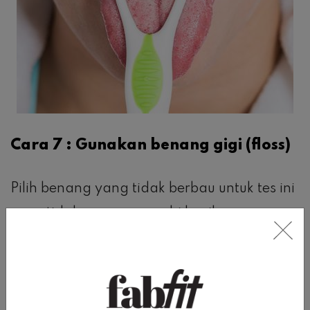
Cara 7 : Gunakan benang gigi (floss)
Pilih benang yang tidak berbau untuk tes ini
agar tidak mempengaruhi hasil.
Membersihkan benang di antara gigimu,
dan hiruplah setelah itu. Ini akan
mengungkapkan bau mulut. Bau mulut juga