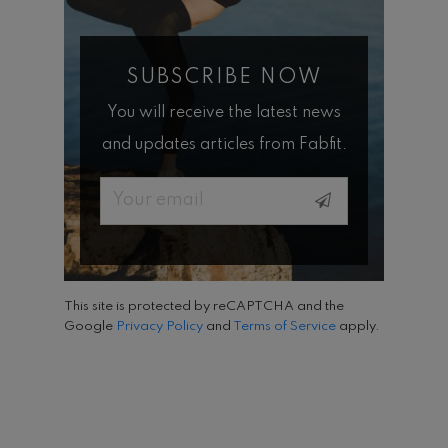
SUBSCRIBE NOW
You will receive the latest news
and updates articles from Fabfit.
Email
This site is protected by reCAPTCHA and the
Google
Privacy Policy
and
Terms of Service
apply.