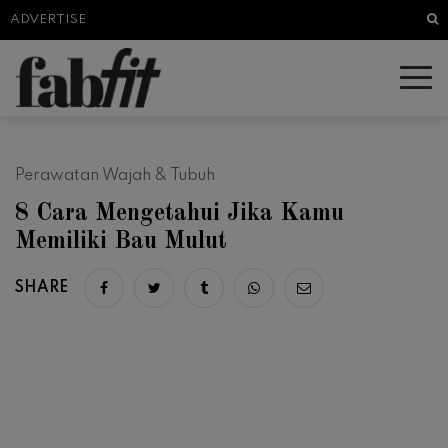
Sea
ADVERTISE
Perawatan Wajah & Tubuh
8 Cara Mengetahui Jika Kamu
Memiliki Bau Mulut
SHARE
Share on facebook
Share on twitter
Share on tumblr
Share via whatsapp
Share via email