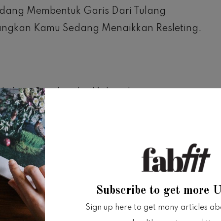
dang Membentuk Garis Dari Tulang
angkan Kamu Sedang Menaikkan Resleting.
Leher. Gerakan Ini Meluruskan
 Dan Mengaktifkan Otot Perut.
akimu Untuk Menggabungkan Penggunaan Kaki
Subscribe to get more 
Sign up here to get many articles abou