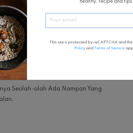
healthy, recipe and tips
Email
susnya Saat Kaki Diangkat. Pastikan Lutut
This site is protected by reCAPTCHA and th
Policy
and
Terms of Service
app
bsorber Dinamis.
asanya Seolah-olah Ada Nampan Yang
alan.