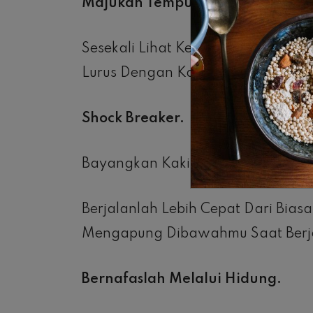
Majukan Tempurung Lutut.
Sesekali Lihat Kedua Lututmu, Khu
Lurus Dengan Kaki.
Shock Breaker.
Bayangkan Kakimu Adalah Shock A
Berjalanlah Lebih Cepat Dari Bi
Mengapung Dibawahmu Saat Berj
Bernafaslah Melalui Hidung.