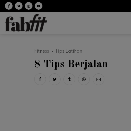
Follow on facebook
Follow on Twitter
Follow on Instagram
Follow on Youtube
Fitness
Tips Latihan
8 Tips Berjalan
Share on facebook
Share on twitter
Share on tumblr
Share via whatsapp
Share via ema