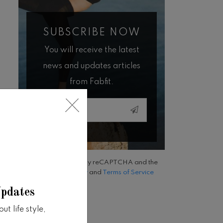
SUBSCRIBE NOW
You will receive the latest
news and updates articles
from Fabfit.
Email
This site is protected by reCAPTCHA and the
Google
Privacy Policy
and
Terms of Service
apply.
Updates
t life style,