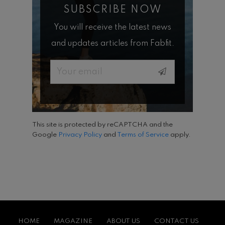
SUBSCRIBE NOW
You will receive the latest news
and updates articles from Fabfit.
Email
This site is protected by reCAPTCHA and the
Google
Privacy Policy
and
Terms of Service
apply.
HOME
MAGAZINE
ABOUT US
CONTACT US