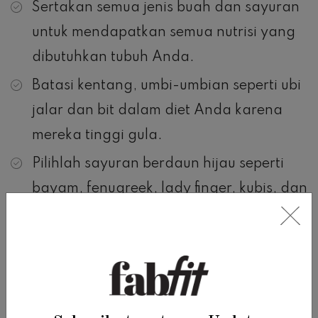
Sertakan semua jenis buah dan sayuran
untuk mendapatkan semua nutrisi yang
dibutuhkan tubuh Anda.
Batasi kentang, umbi-umbian seperti ubi
jalar dan bit dalam diet Anda karena
mereka tinggi gula.
Pilihlah sayuran berdaun hijau seperti
bayam, fenugreek, lady finger, kubis, dan
buah-buahan glikemik rendah untuk
meningkatkan metabolisme dan
membantu pencernaan
Selain mengonsumsi buah-buahan