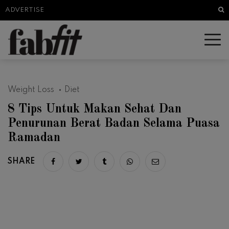
Sea
ADVERTISE
Weight Loss
Diet
8 Tips Untuk Makan Sehat Dan
Penurunan Berat Badan Selama Puasa
Ramadan
SHARE
Share on facebook
Share on twitter
Share on tumblr
Share via whatsapp
Share via email