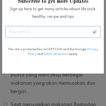
Subscribe to get more Updates
segar, Anda juga bisa mengonsumsi jus
Sign up here to get many articles about life style,
segar tanpa tambahan gula, alih-alih jus
healthy, recipe and tips
yang sudah jadi, yang mengandung
banyak gula.
Email
Luangkan waktu untuk mengunyah
makanan Anda untuk menghindari
This site is protected by reCAPTCHA and the Google
Privacy
Policy
and
Terms of Service
apply.
makan berlebihan.
Konsumsi makanan seimbang saat buka
puasa yang mencakup berbagai
makanan yang akan memuaskan dan
bergizi.
Saat menyiapkan makanan Ramadan