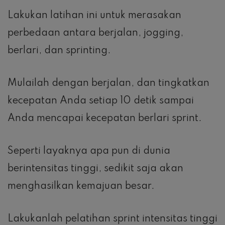
This site is protected by reCAPTCHA and the Google
Privacy
Policy
and
Terms of Service
apply.
Save my name, email, and website in this browser
for the next time I comment.
No Comments
There are no comment for this article yet. Be the
first one to post a comment!