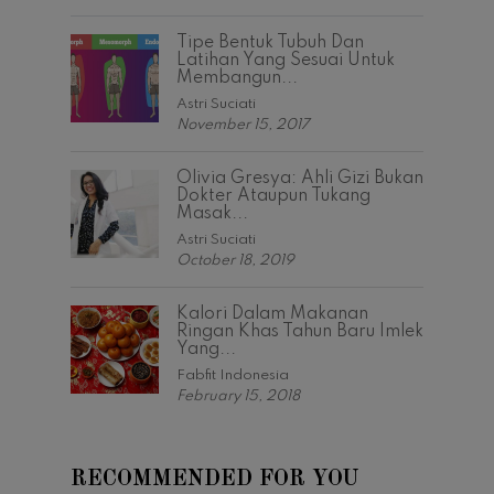
You will receive the latest news
and updates articles from Fabfit.
Email
This site is protected by reCAPTCHA and the
Google
Privacy Policy
and
Terms of Service
apply.
HOME
MAGAZINE
ABOUT US
CONTACT US