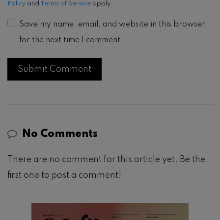
February 15, 2018
RECOMMENDED FOR YOU
Dermatologist Atau
Esthetician: Bagaimana Anda
Memutuskan...
Astri Suciati
October 18, 2017
Dr. Dion Haryadi: Kunci Hidup
Sehat Berawal Dari Mindset
Astri Suciati
January 11, 2020
Review Innisfree Super
Volcanic Pore Clay Mask:
Masker...
Astri Suciati
September 25, 2018