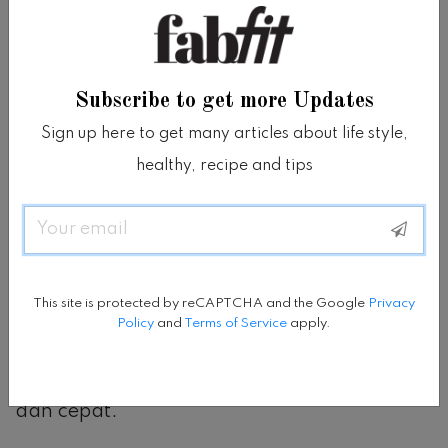
Subscribe to get more Updates
Sign up here to get many articles about life style,
healthy, recipe and tips
Email
This site is protected by reCAPTCHA and the Google
Privacy
Rileks dan sinkronkan napas Anda dengan
Policy
and
Terms of Service
apply.
irama kaki Anda.
Anda akan mengurangi energi yang