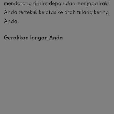
bergerak melalui gerakan yang lebih luas
dengan tangan Anda naik setinggi dagu
dan mundur ke arah pantat Anda.
Persingkat langkah Anda
Langkah panjang adalah pembuang
energi.
Fokus pada kecepatan irama daripada
jarak saat Anda berlari sprint.
Anda akan berlari lebih cepat dan lebih