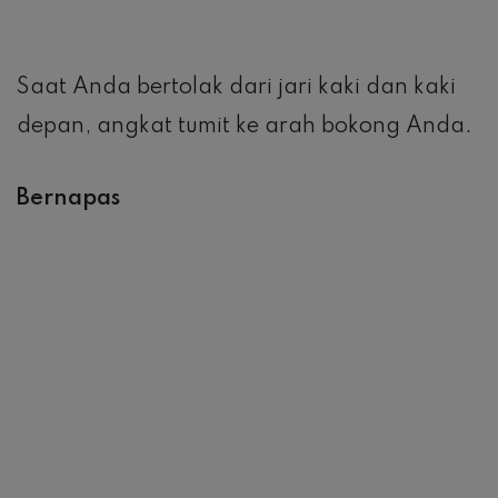
Lakukan latihan ini untuk merasakan
perbedaan antara berjalan, jogging,
berlari, dan sprinting.
Mulailah dengan berjalan, dan tingkatkan
kecepatan Anda setiap 10 detik sampai
Anda mencapai kecepatan berlari sprint.
Seperti layaknya apa pun di dunia
berintensitas tinggi, sedikit saja akan