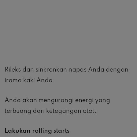
menghasilkan kemajuan besar.
Lakukanlah pelatihan sprint intensitas tinggi
secara bertahap untuk memungkinkan
tubuh Anda beradaptasi dengan tuntutan
latihan, dan tetap ikuti latihannya untuk
melihat peningkatan dalam kebugaran saat
Anda berlari dan kesehatan secara
keseluruhan.
LEAVE A COMMENT