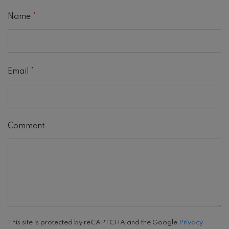
POPULAR POSTS
Tipe Bentuk Tubuh Dan
Latihan Yang Sesuai Untuk
Membangun...
Astri Suciati
November 15, 2017
Olivia Gresya: Ahli Gizi Bukan
Dokter Ataupun Tukang
Masak...
Astri Suciati
October 18, 2019
Kalori Dalam Makanan
Ringan Khas Tahun Baru Imlek
Yang...
Fabfit Indonesia