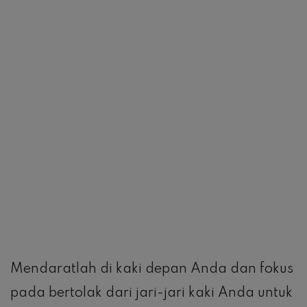
pada bertolak dari jari-jari kaki Anda untuk
mendorong diri ke depan dan menjaga kaki
Anda tertekuk ke atas ke arah tulang kering
Anda.
Gerakkan lengan Anda
Tahan lengan Anda dalam posisi
membungkuk (90 derajat) dan dorong siku
ke belakang untuk menciptakan momentum.
Ini adalah ayunan lengan yang lebih kuat
daripada jogging, di mana lengan Anda