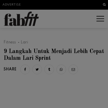
Sea
ADVERTISE
Fitness
Lari
9 Langkah Untuk Menjadi Lebih Cepat
Dalam Lari Sprint
SHARE
Share on facebook
Share on twitter
Share on tumblr
Share via whatsapp
Share via email