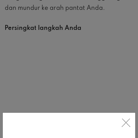
Saat Anda bertolak dari jari kaki dan kaki
depan, angkat tumit ke arah bokong Anda.
Bernapas