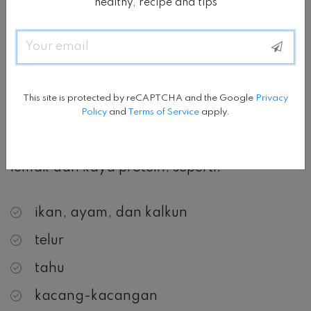
karbohidrat, atau memilih karbohidrat yang
healthy, recipe and tips
juga memiliki protein di dalamnya,
Email
membantu menyeimbangkan kadar gula
darah.
This site is protected by reCAPTCHA and the Google
Privacy
Policy
and
Terms of Service
apply.
Wanita dengan diabetes gestasional harus
mencoba untuk makan makanan rendah
lemak dan kaya protein, seperti:
ikan, ayam, dan kalkun
telur
tahu
kacang-kacangan