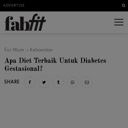
Sea
ADVERTISE
For Mom
Kehamilan
Apa Diet Terbaik Untuk Diabetes
Gestasional?
SHARE
Share on facebook
Share on twitter
Share on tumblr
Share via whatsapp
Share via email