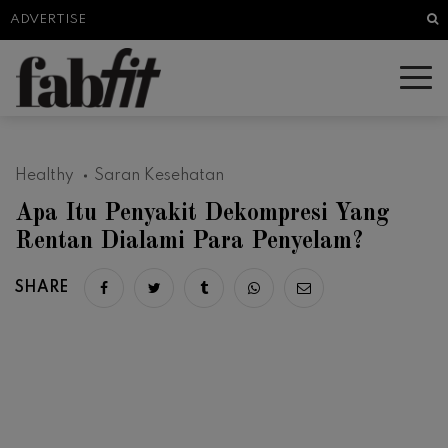
Sea
ADVERTISE
Healthy
Saran Kesehatan
Apa Itu Penyakit Dekompresi Yang
Rentan Dialami Para Penyelam?
SHARE
Share on facebook
Share on twitter
Share on tumblr
Share via whatsapp
Share via email