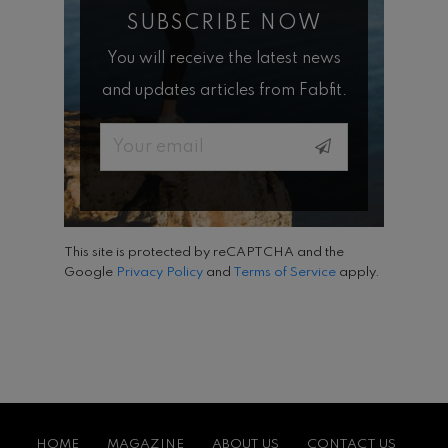
SUBSCRIBE NOW
You will receive the latest news
and updates articles from Fabfit.
Email
This site is protected by reCAPTCHA and the
Google
Privacy Policy
and
Terms of Service
apply.
HOME
MAGAZINE
ABOUT US
CONTACT US