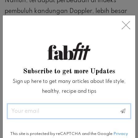
Namun, terdapat perbedaan di indeks
pembuluh kandungan Doppler, lebih besar
dari yang kita perkirakan.
“Penelitian ini mengindikasikan bahwa
coklat dapat memiliki dampak positif bagi
plasenta dan pertumbuhan dan
Subscribe to get more Updates
perkembangan janin dan bahwa efek coklat
Sign up here to get many articles about life style,
tidak secara langsung dan semata-mata
healthy, recipe and tips
diakibatkan oleh flavanol,” kata salah satu
peneliti, Emmanuel Bujold.
Email
This site is protected by reCAPTCHA and the Google
Privacy