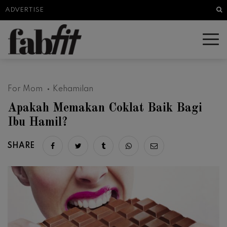
Sea
ADVERTISE
For Mom
Kehamilan
Apakah Memakan Coklat Baik Bagi
Ibu Hamil?
SHARE
Share on facebook
Share on twitter
Share on tumblr
Share via whatsapp
Share via email