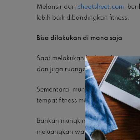
Melansir dari
cheatsheet.com
, ber
lebih baik dibandingkan fitness.
Bisa dilakukan di mana saja
Saat melakukan latihan di tempat-
dan juga ruangan.
Sementara, mungkin kamu memiliki 
tempat fitness membutuhkan waktu
Bahkan mungkin, lokasi fitness bisa
meluangkan waktu untuk berolahr