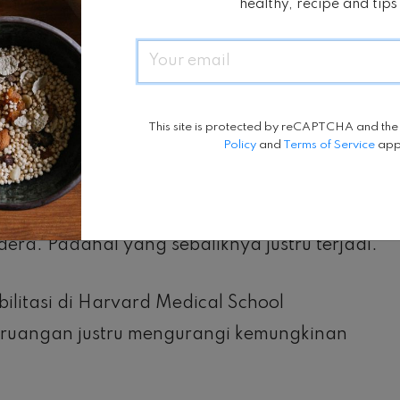
healthy, recipe and tips
u lakukan dengan berlari. Kamu bisa
Email
pan pun kamu memiliki waktu senggang,
u.
This site is protected by reCAPTCHA and th
Policy
and
Terms of Service
app
dan mental
olahraga dalam ruangan fitness akan
era. Padahal yang sebaliknya justru terjadi.
bilitasi di Harvard Medical School
 ruangan justru mengurangi kemungkinan