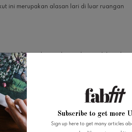
ikut ini merupakan alasan lari di luar ruangan
tempat fitness, kamu akan terbatas oleh waktu
waktu yang sibuk, melakukan latihan di
 luang yang cukup untuk melakukannya.
Subscribe to get more 
 saja tutup pada hari libur di mana kamu bisa
Sign up here to get many articles abou
aga.