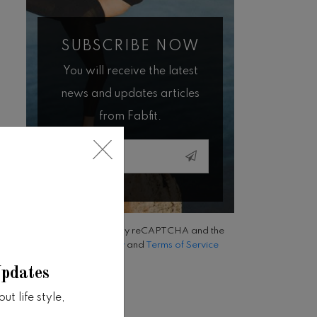
SUBSCRIBE NOW
You will receive the latest
news and updates articles
from Fabfit.
Email
This site is protected by reCAPTCHA and the
Google
Privacy Policy
and
Terms of Service
apply.
Updates
t life style,