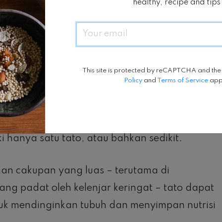
healthy, recipe and tips
 keringat lebih terkonsentrasi saat
” katanya.
Email
eringat, kulit cenderung menyerap kembali
proses berkeringat tersebut sebelum
This site is protected by reCAPTCHA and th
Policy
and
Terms of Service
app
 bisa menghalangi sebagian reabsorpsi ini.
i hanya satu tato, atau bahkan sedikit.
ngan cakupan yang luas – terutama di
ang padat oleh kelenjar keringat – tato dapat
k mendinginkan tubuh dan menyimpan nutrisi