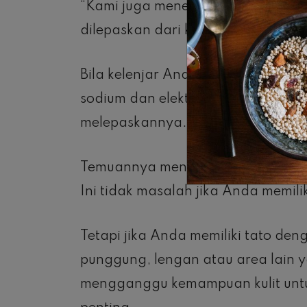
“Kami juga menemukan sodium dalam
dilepaskan dari kulit yang bertato,
Bila kelenjar Anda menghasilkan k
sodium dan elektrolit lainnya dari 
melepaskannya.
Temuannya menunjukkan bahwa tato
Ini tidak masalah jika Anda memilik
Tetapi jika Anda memiliki tato de
punggung, lengan atau area lain y
mengganggu kemampuan kulit untu