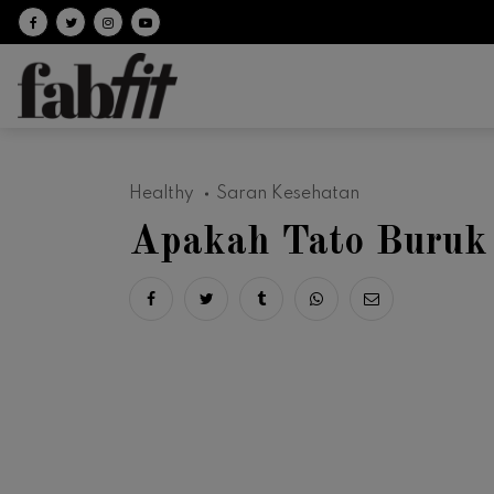
Follow on facebook
Follow on Twitter
Follow on Instagram
Follow on Youtube
Healthy
Saran Kesehatan
Apakah Tato Buruk
Share on facebook
Share on twitter
Share on tumblr
Share via whatsapp
Share via ema