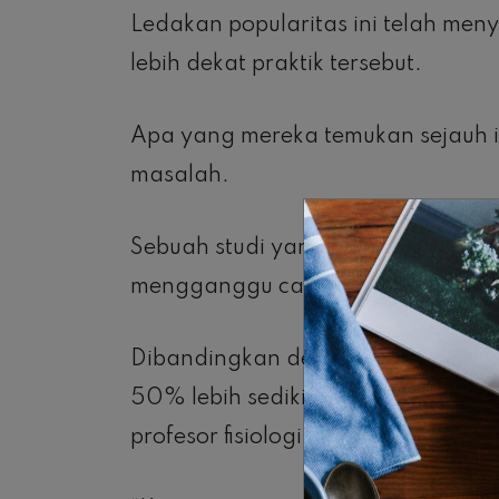
Ledakan popularitas ini telah men
lebih dekat praktik tersebut.
Apa yang mereka temukan sejauh 
masalah.
Sebuah studi yang diterbitkan ta
mengganggu cara kulit Anda berke
Dibandingkan dengan kulit non-tato
50% lebih sedikit keringat, kata r
profesor fisiologi di Alma College d