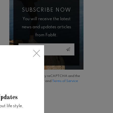
SUBSCRIBE NOW
You will receive the latest
news and updates articles
from Fabfit.
Email
This site is protected by reCAPTCHA and the
Google
Privacy Policy
and
Terms of Service
apply.
Updates
t life style,