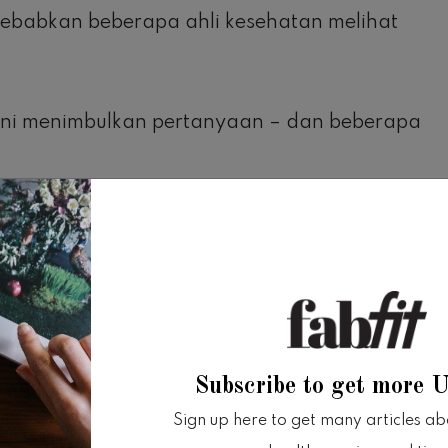
yebabkan beberapa ahli kesehatan melihat
ini menimbulkan pertanyaan – dan beberapa
hun ini menemukan bahwa tato dapat
ringat.
, kulit yang bertinta mengeluarkan sekitar
ekan penulis studi Maurie Luetkemeier, seorang
Subscribe to get more 
i Michigan.
Sign up here to get many articles abou