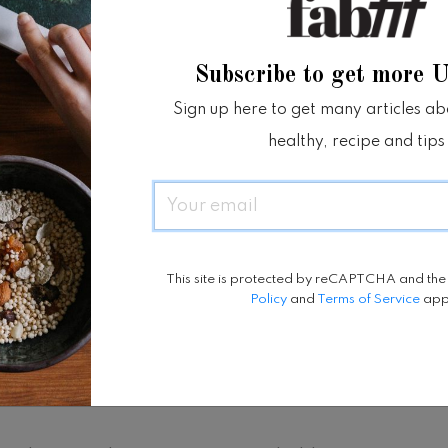
dan pengobatan finasteride.
Subscribe to get more 
an resep lotion topical monoxidil dan
Sign up here to get many articles abou
healthy, recipe and tips
tison,
suntikan atau tablet oral mungkin perlu
Email
parah, walaupun terkadang kerontokan terjadi
This site is protected by reCAPTCHA and th
Policy
and
Terms of Service
app
ontokan rambut bisa diganti dengan
seimbangan hormon perlu diatasi agar tidak