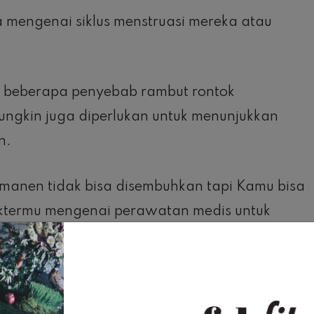
 mengenai siklus menstruasi mereka atau
p beberapa penyebab rambut rontok
ungkin juga diperlukan untuk menunjukkan
n.
manen tidak bisa disembuhkan tapi Kamu bisa
ktermu mengenai perawatan medis untuk
rambut rontok atau menyembunyikan
isembuhkan tapi beberapa perawatan yang bisa