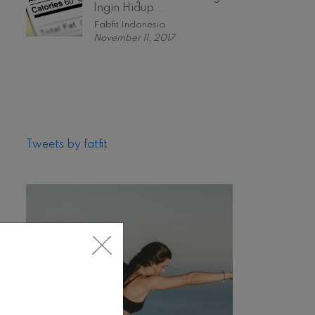
Ingin Hidup...
Fabfit Indonesia
November 11, 2017
Tweets by fatfit