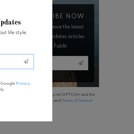
SUBSCRIBE NOW
Updates
You will receive the latest
t life style,
news and updates articles
from Fabfit.
Email
e Google
Privacy
ly.
This site is protected by reCAPTCHA and the
Google
Privacy Policy
and
Terms of Service
apply.