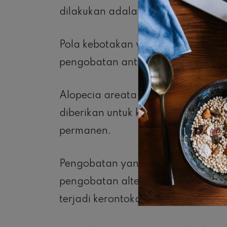
dilakukan adalah lotion minoxidil 
Pola kebotakan wanita bisa diberik
pengobatan antiandrogen.
Alopecia areata merespon krim kor
diberikan untuk kasus yang lebih 
permanen.
Pengobatan yang menyebabkan ker
pengobatan alternatif dan ketidak
terjadi kerontokan lebih lanjut.