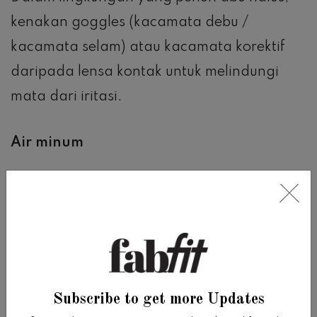
kenakan goggles (kacamata debu /
kacamata selam) atau kacamata korektif
daripada lensa kontak untuk melindungi
mata dari iritasi.
Air minum
Setelah hujan abu ringan biasanya aman
untuk meminum air yang terkontaminasi
abu, tetapi lebih baik menyaring partikel
abu sebelum minum.
Subscribe to get more Updates
Namun, abu meningkatkan kebutuhan klorin