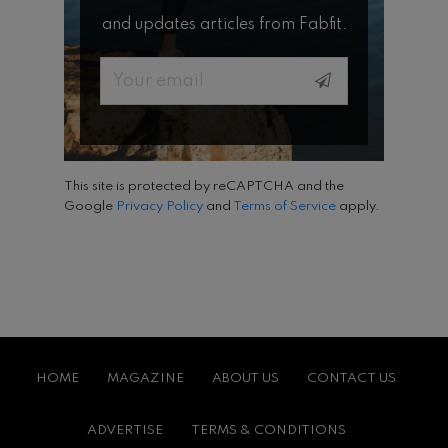
and updates articles from Fabfit.
Email
This site is protected by reCAPTCHA and the
Google
Privacy Policy
and
Terms of Service
apply.
HOME
MAGAZINE
ABOUT US
CONTACT US
ADVERTISE
TERMS & CONDITIONS