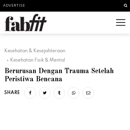
Sea
ADVERTISE
Kesehatan & Kesejahteraan
Kesehatan Fisik & Mental
Berurusan Dengan Trauma Setelah
Peristiwa Bencana
SHARE
Share on facebook
Share on twitter
Share on tumblr
Share via whatsapp
Share via email