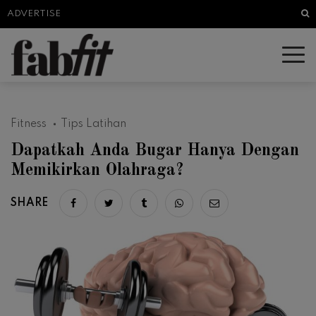
Sea
ADVERTISE
Fitness
Tips Latihan
Dapatkah Anda Bugar Hanya Dengan
Memikirkan Olahraga?
SHARE
Share on facebook
Share on twitter
Share on tumblr
Share via whatsapp
Share via email