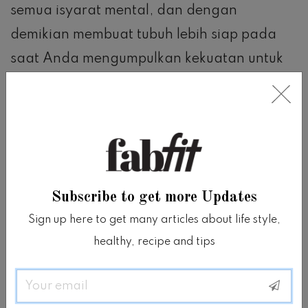
semua isyarat mental, dan dengan
demikian membuat tubuh lebih siap pada
saat Anda mengumpulkan kekuatan untuk
berolahraga.
Tentu saja, seperti yang kita semua tahu,
tidak ada yang bisa menggantikan
kegiatan yang dilakukan secara nyata, tapi
Subscribe to get more Updates
hal ini patut dicoba saat Anda sedang
Sign up here to get many articles about life style,
menonton senam.
healthy, recipe and tips
Bahkan jika itu hanya ada dalam jeda
Email
komersial/iklan.