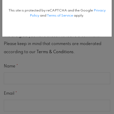
This site is protected by reCAPTCHA and the Google
Privacy
Policy
and
Terms of Service
apply.
LEAVE A COMMENT
We are glad you have chosen to leave a comment.
Please keep in mind that comments are moderated
according to our
Terms & Conditions
.
Name
*
Email
*