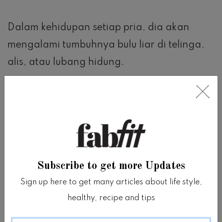
Dalam kehidupan setiap pria, dia akan
mengalami tumbuhnya bulu liar di telinga,
alis, atau lubang hidung.
Periksa area tersebut saat akan rapat.
Simpan pinset atau pemangkas bulu hidung
di kamar mandi dan periksalah area-area
tadi secara rutin.
Subscribe to get more Updates
Sign up here to get many articles about life style,
PENTINGKAN WAJAH
healthy, recipe and tips