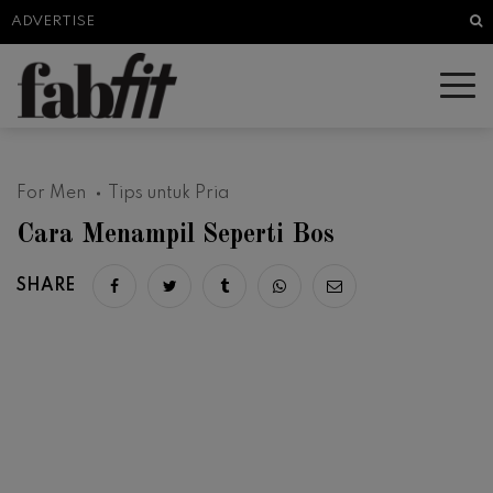
Sea
ADVERTISE
For Men
Tips untuk Pria
Cara Menampil Seperti Bos
SHARE
Share on facebook
Share on twitter
Share on tumblr
Share via whatsapp
Share via email