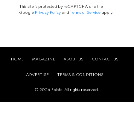
This site is protected by reCAPTCHA and the
Google
Privacy Policy
and
Terms of Service
apply.
HOME
MAGAZINE
ABOUT US
CONTACT US
ADVERTISE
TERMS & CONDITIONS
© 2026 Fabfit. All rights reserved.