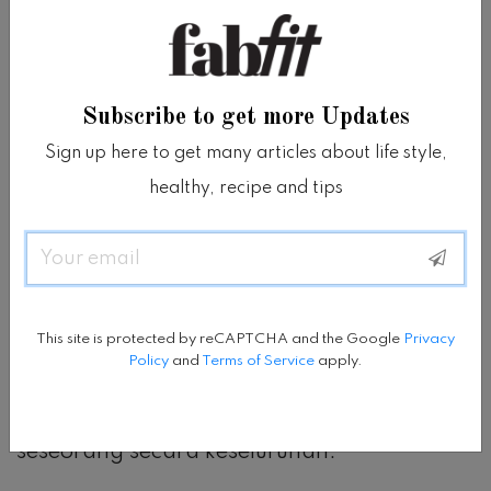
minuman diet, mereka yang makan
makanan barat yang tinggi lemak adalah
kelompok yang paling tidak sehat – dan
Subscribe to get more Updates
memiliki risiko tertinggi untuk kondisi seperti
Sign up here to get many articles about life style,
sindrom metabolik dan penyakit jantung.
healthy, recipe and tips
Email
Studi tersebut tampaknya menunjukkan
bahwa diet soft drink dapat menjadi
bagian dari diet sehat, namun para peneliti
This site is protected by reCAPTCHA and the Google
Privacy
Policy
and
Terms of Service
apply.
menekankan bahwa banyak faktor yang
berkontribusi terhadap kesehatan
seseorang secara keseluruhan.