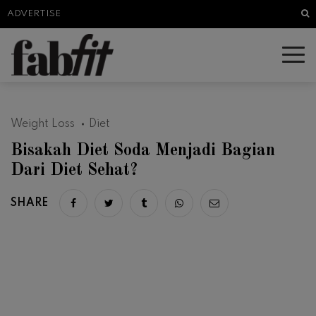
Sea
ADVERTISE
Weight Loss
Diet
Bisakah Diet Soda Menjadi Bagian
Dari Diet Sehat?
SHARE
Share on facebook
Share on twitter
Share on tumblr
Share via whatsapp
Share via email