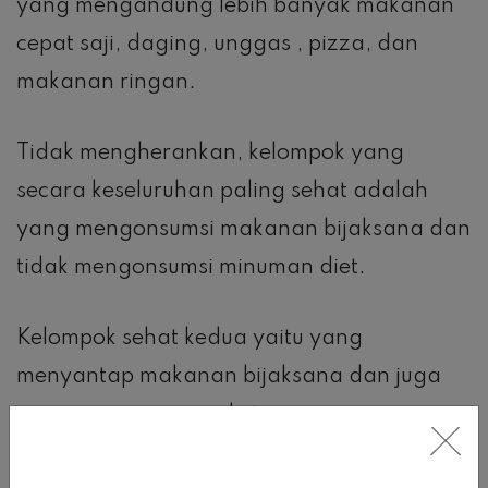
yang mengandung lebih banyak makanan
cepat saji, daging, unggas , pizza, dan
makanan ringan.
Tidak mengherankan, kelompok yang
secara keseluruhan paling sehat adalah
yang mengonsumsi makanan bijaksana dan
tidak mengonsumsi minuman diet.
Kelompok sehat kedua yaitu yang
menyantap makanan bijaksana dan juga
meminum minuman diet.
Terlepas dari apakah mereka mengonsumsi