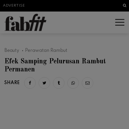
Sea
ADVERTISE
Beauty
Perawatan Rambut
Efek Samping Pelurusan Rambut
Permanen
SHARE
Share on facebook
Share on twitter
Share on tumblr
Share via whatsapp
Share via email