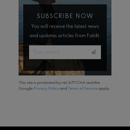
SUBSCRIBE NOW
You will receive the latest news
and updates articles from Fabfit.
Email
This site is protected by reCAPTCHA and the
Google
Privacy Policy
and
Terms of Service
apply.