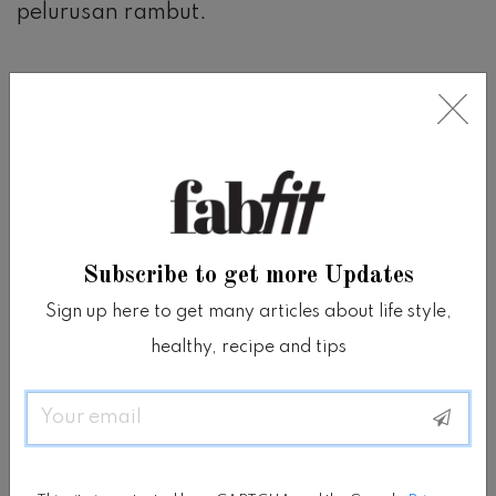
pelurusan rambut.
Helaian rambut yang terbakar
Panas yang berkepanjangan bisa
membakar helaian rambut Anda dan
membuatnya terasa sangat kasar.
Subscribe to get more Updates
Ini adalah efek samping lain dari pelurusan
Sign up here to get many articles about life style,
rambut permanen yang banyak dikeluhkan
healthy, recipe and tips
oleh wanita.
Email
Rambut rapuh