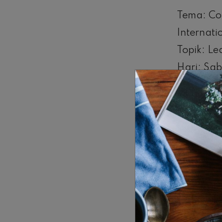
Tema: Co
Internati
Topik: Le
Hari: Sa
Tanggal: 
Waktu: ‪1
Fasilitat
Biaya pen
1.200.0
Biaya pe
Special N