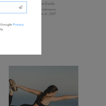
Omron Evolv
Fabfit Indonesia
October 6, 2017
e Google
Privacy
ly.
Tweets by fatfit