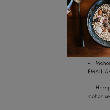
3.000.00
REGISTRAS
*Catatan 
– Presen
– Mohon 
EMAIL AK
– Harap 
mohon ser