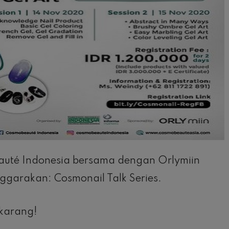
uté Indonesia bersama dengan Orlymiin
il
ggarakan: Cosmonail Talk Series.
ekarang!