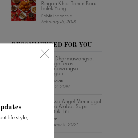
Ringan Khas Tahun Baru
Imlek Yang...
Fabfit Indonesia
February 15, 2018
RECOMMENDED FOR YOU
Teras Dharmawangsa:
MenggaTeras
Dharmawangsa:
Menggali...
Astri Suciati
March 2, 2019
Vanessa Angel Meninggal
Updates
Diduga Akibat Sopir
Ngantuk, Ini...
t life style,
Happen
November 5, 2021