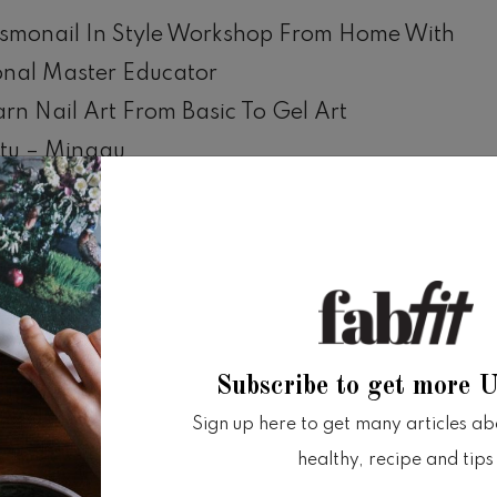
smonail In Style Workshop From Home With
onal Master Educator
arn Nail Art From Basic To Gel Art
btu – Minggu
‪14 – 15 November 2020‬
1.00 – 12.30‬ WIB
or: Zoom Webinar
daftaran untuk 2x pertemuan : Rp.
00
Subscribe to get more 
Sign up here to get many articles abou
ndaftaran sudah termasuk :
healthy, recipe and tips
ail Starter Package (paket produk senilai Rp.