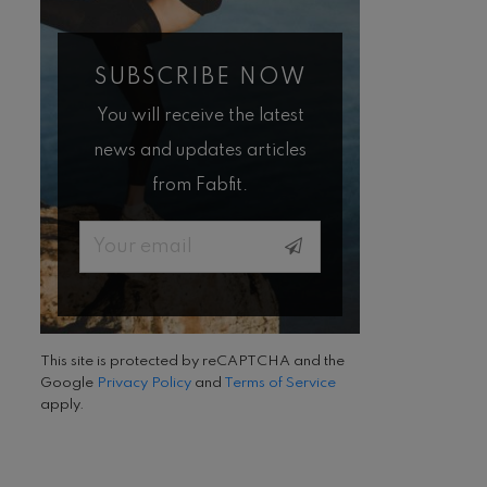
SUBSCRIBE NOW
You will receive the latest
news and updates articles
from Fabfit.
Email
This site is protected by reCAPTCHA and the
Google
Privacy Policy
and
Terms of Service
apply.