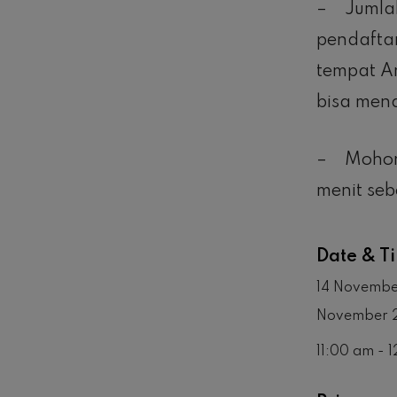
– Jumlah
pendafta
tempat A
bisa mend
– Mohon 
menit seb
Date & T
14 Novembe
November 
11:00 am - 