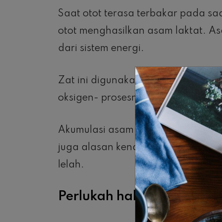
Saat otot terasa terbakar pada sa
otot menghasilkan asam laktat. As
dari sistem energi.
Zat ini digunakan untuk menyalur
oksigen- prosesnya dinamakan glik
Akumulasi asam laktit mengurangi f
juga alasan kenapa Kamu cenderun
lelah.
Perlukah hal ini dikhawat