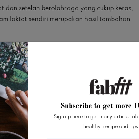
at dan setelah berolahraga yang cukup keras,
am laktat sendiri merupakan hasil tambahan
kan energi ke tubuh tanpa perlu menggunakan
olisis anaerobik.
ungsi kalsium dalam kontraksi otot dan itulah
g merasakan kaki terasa berat dan sangat
Subscribe to get more 
Sign up here to get many articles abou
irkan?
healthy, recipe and tips