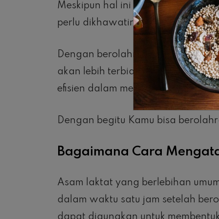
Meskipun hal ini dapat menganggu 
perlu dikhawatirkan.
Dengan berolahraga secara teratur
akan lebih terbiasa melakukan ban
efisien dalam membersihkan asam l
Dengan begitu Kamu bisa berolahra
Bagaimana Cara Mengata
Asam laktat yang berlebihan umumn
dalam waktu satu jam setelah ber
dapat digunakan untuk membentuk