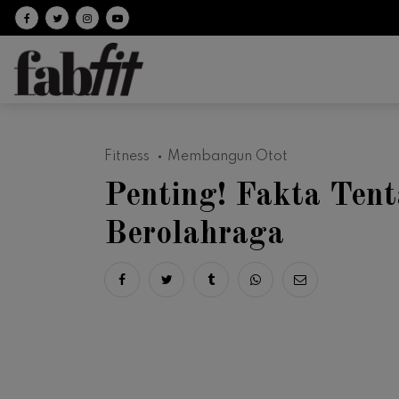
Follow on facebook
Follow on Twitter
Follow on Instagram
Follow on Youtube
Fitness
Membangun Otot
Penting! Fakta Ten
Berolahraga
Share on facebook
Share on twitter
Share on tumblr
Share via whatsapp
Share via ema