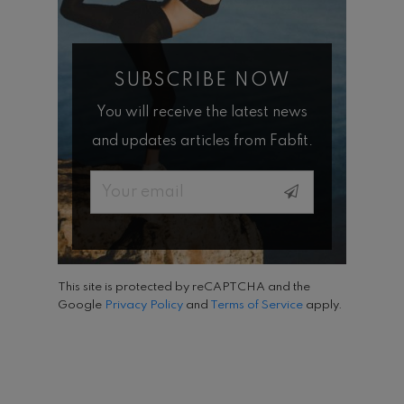
SUBSCRIBE NOW
You will receive the latest news
and updates articles from Fabfit.
Email
This site is protected by reCAPTCHA and the
Google
Privacy Policy
and
Terms of Service
apply.