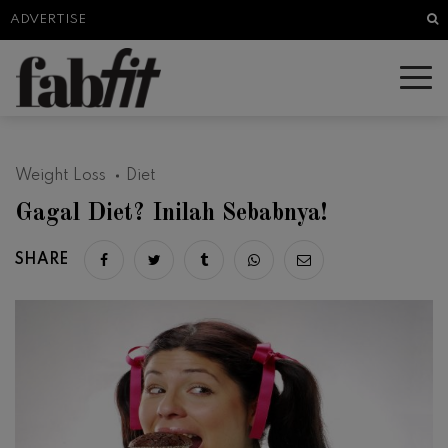
Sea
ADVERTISE
Weight Loss
Diet
Gagal Diet? Inilah Sebabnya!
SHARE
Share on facebook
Share on twitter
Share on tumblr
Share via whatsapp
Share via email