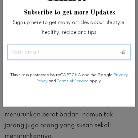
(misalnya sebulan), tidak ada penurunan
maka akan muncul kecenderungan putus
Subscribe to get more Updates
asa.
Sign up here to get many articles about life style,
healthy, recipe and tips
Sebaiknya kamu harus lebih bersabar.
Email
Faktanya, kualitas diet tiap orang berbeda.
Begitu pun kondisi tubuh tiap orang
This site is protected by reCAPTCHA and the Google
Privacy
Policy
and
Terms of Service
apply.
berbeda.
Ada sejumlah orang yang gampang
menurunkan berat badan, namun tak
jarang juga orang yang susah sekali
menurunkannya.