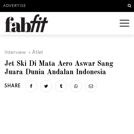
Sea
ADVERTISE
Interview
Atlet
Jet Ski Di Mata Aero Aswar Sang
Juara Dunia Andalan Indonesia
SHARE
Share on facebook
Share on twitter
Share on tumblr
Share via whatsapp
Share via email