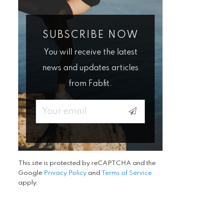
SUBSCRIBE NOW
You will receive the latest
news and updates articles
from Fabfit.
Email
This site is protected by reCAPTCHA and the
Google
Privacy Policy
and
Terms of Service
apply.