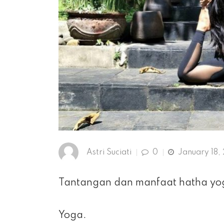
Astri Suciati
0
January 18,
Tantangan dan manfaat hatha yoga
Yoga.