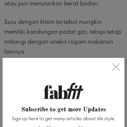
atau pun menurunkan berat badan.
Susu dengan klaim tersebut mungkin
memiliki kandungan padat gizi, tetapi tetap
imbangi dengan aneka ragam makanan
lainnya.
Kenapa ada orang yang lebih suka
ngemil makanan manis dan kenapa ada
pula yang lebih suka makanan asin /
gurih?
Subscribe to get more Updates
Apa penyebabnya?
Sign up here to get many articles about life style,