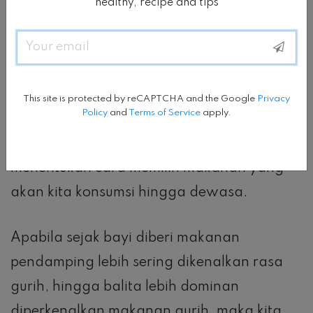
healthy, recipe and tips
Sebenarnya, kemampuan kita untuk
Email
merasakan rasa sudah dimulai sejak di
dalam rahim, melalui cairan ketuban.
This site is protected by reCAPTCHA and the Google
Privacy
Policy
and
Terms of Service
apply.
Selain itu pengaruh pengenalan pola
makan termasuk rasa dan tekstur akan
menentukan cara memilih makanan yang
akan kita konsumsi hingga dewasa.
Apabila sejak bayi diberi makanan
pendamping lebih sering dikenalkan rasa
gurih, hingga balita lebih dominan
diperkenalkan makanan gurih, maka kita