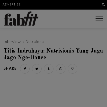
Sea
ADVERTISE
Interview
Nutrisionis
Titis Indrahayu: Nutrisionis Yang Juga
Jago Nge-Dance
SHARE
Share on facebook
Share on twitter
Share on tumblr
Share via whatsapp
Share via email