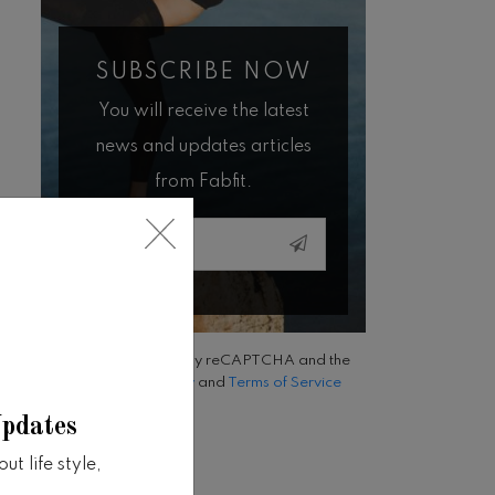
SUBSCRIBE NOW
You will receive the latest
news and updates articles
from Fabfit.
Email
This site is protected by reCAPTCHA and the
Google
Privacy Policy
and
Terms of Service
apply.
Updates
t life style,