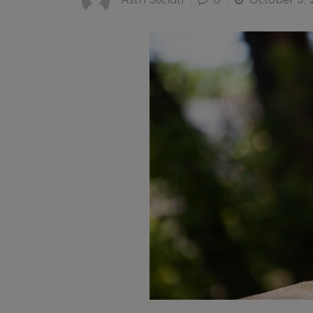
Astri Suciati
0
October 3, 