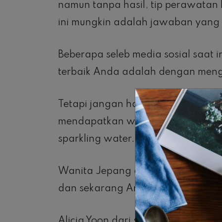
namun tanpa hasil, tip perawatan k
ini mungkin adalah jawaban yang 
Beberapa seleb media sosial saat i
terbaik Anda adalah dengan meng
Tetapi jangan hanya menggunakan 
mendapatkan wajah yang tampak 
sparkling water.
Wanita Jepang dan Korea terobses
dan sekarang Anda dapat mencob
Alicia Yoon dari situs kecantikan 