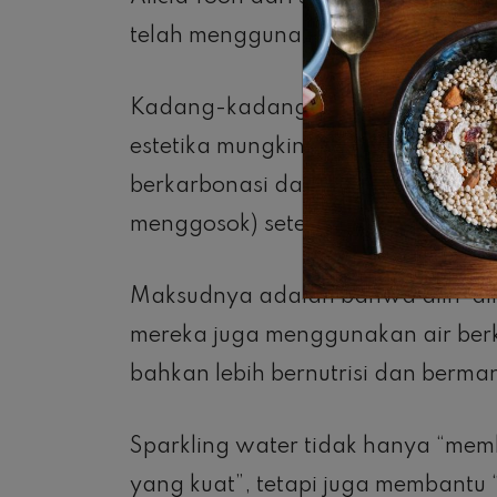
telah menggunakan air berkarbonas
Kadang-kadang caranya adalah de
estetika mungkin merekomendasik
berkarbonasi dan menyekanya ke 
menggosok) setelah pembersihan.
Maksudnya adalah bahwa alih-ali
mereka juga menggunakan air ber
bahkan lebih bernutrisi dan berma
Sparkling water tidak hanya “memb
yang kuat”, tetapi juga membantu 