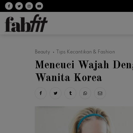
Follow on facebook
Follow on Twitter
Follow on Instagram
Follow on Youtube
Beauty
Tips Kecantikan & Fashion
Mencuci Wajah Den
Wanita Korea
Share on facebook
Share on twitter
Share on tumblr
Share via whatsapp
Share via ema