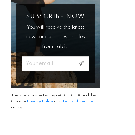
SUBSCRIBE NOW
You will receive the latest
news and updates articles
from Fabfit.
Email
This site is protected by reCAPTCHA and the
Google
Privacy Policy
and
Terms of Service
apply.