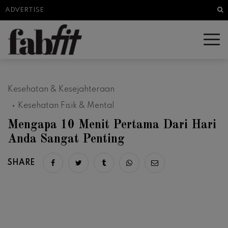
Sea
ADVERTISE
Kesehatan & Kesejahteraan
Kesehatan Fisik & Mental
Mengapa 10 Menit Pertama Dari Hari
Anda Sangat Penting
SHARE
Share on facebook
Share on twitter
Share on tumblr
Share via whatsapp
Share via email