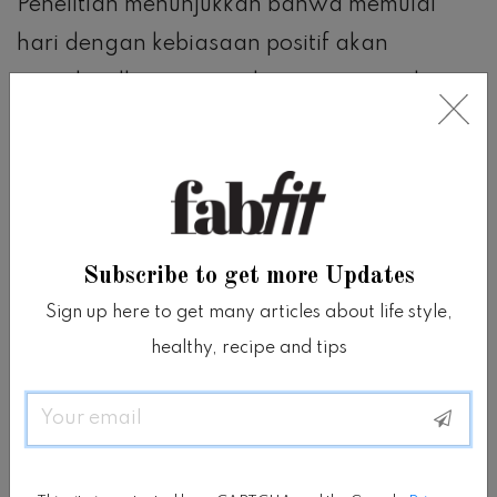
Penelitian menunjukkan bahwa memulai
hari dengan kebiasaan positif akan
menghasilkan pergerakan sepanjang hari
yang positif pula.
“Tidak benar-benar diketahui mengapa
merapihkan tempat tidur dapat
bermanfaat, yang pasti itu adalah hal
Subscribe to get more Updates
positif,” katanya.
Sign up here to get many articles about life style,
healthy, recipe and tips
McQueen mengatakan bahwa memeriksa
Email
email atau media sosial saat memulai hari
berdampak negatif bagi hari Anda dengan