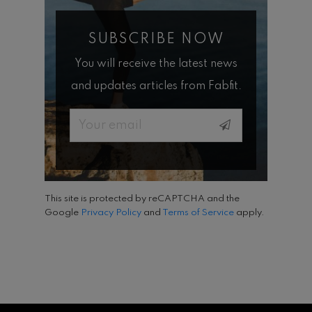
SUBSCRIBE NOW
You will receive the latest news
and updates articles from Fabfit.
Email
This site is protected by reCAPTCHA and the
Google
Privacy Policy
and
Terms of Service
apply.