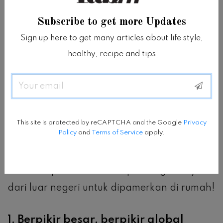
atau membuat tatami paling ramah
lingkungan di Jepang.
Subscribe to get more Updates
Sign up here to get many articles about life style,
Namun, apa pun bidang keahlian Anda,
healthy, recipe and tips
pendidikan internasional dalam bisnis mode
Email
adalah investasi yang berharga.
Anda tidak hanya meningkatkan resume
This site is protected by reCAPTCHA and the Google
Privacy
Policy
and
Terms of Service
apply.
Anda ke tingkat berikutnya, tetapi Anda
juga dapat membawa kembali semua
desain sepatu baru dan tips mengikat syal
dari luar negeri untuk dipamerkan di rumah!
1.
Berpikir besar, berpikir global