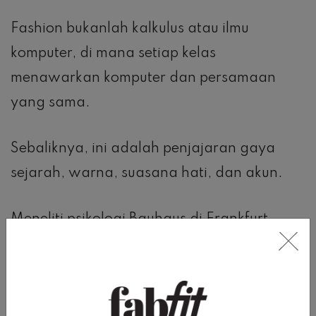
Fashion bukanlah kalkulus atau ilmu
komputer, di mana setiap kelas
menawarkan komputer dan persamaan
yang sama.
Sebaliknya, ini adalah penjajaran gaya
sejarah, warna, suasana hati, dan akun.
Meneliti psikologi Bauhaus di Frankfurt
adalah pengalaman yang sangat berbeda
dari memperbaiki jam tangan di Swiss,
merencanakan peragaan busana di Dubai,