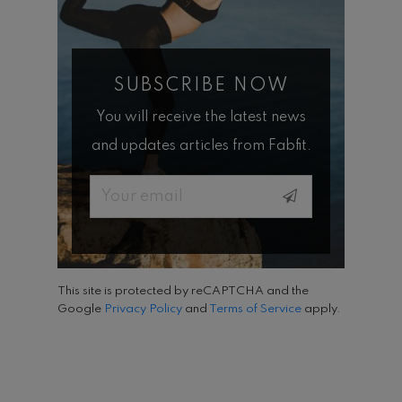
SUBSCRIBE NOW
You will receive the latest news
and updates articles from Fabfit.
Email
This site is protected by reCAPTCHA and the
Google
Privacy Policy
and
Terms of Service
apply.