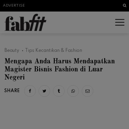
Sea
ADVERTISE
Beauty
Tips Kecantikan & Fashion
Mengapa Anda Harus Mendapatkan
Magister Bisnis Fashion di Luar
Negeri
SHARE
Share on facebook
Share on twitter
Share on tumblr
Share via whatsapp
Share via email