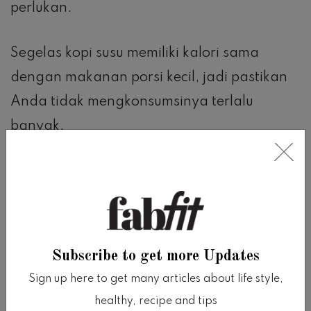
perlukan.
Segelas kopi susu memiliki kalori sama
dengan makanan porsi kecil, jadi pastikan
Anda tidak mengkonsumsinya terlalu
banyak.
Waktu untuk meminum kopi juga sangat
penting jadi pastikan Anda meminum kopi
saat makan atau mengemil dan hanya
meminum air atau teh herbal saat bukan
Subscribe to get more Updates
jam makan.
Sign up here to get many articles about life style,
healthy, recipe and tips