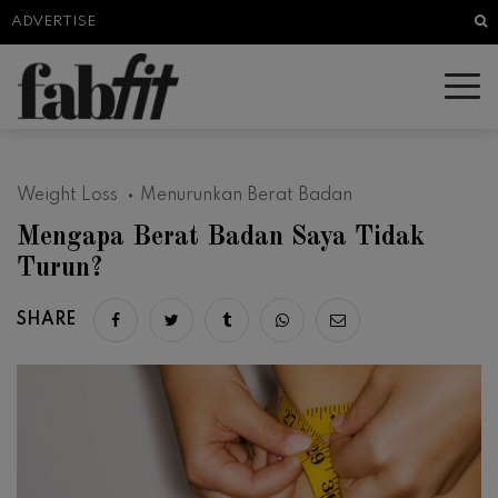
Sea
ADVERTISE
Weight Loss
Menurunkan Berat Badan
Mengapa Berat Badan Saya Tidak
Turun?
SHARE
Share on facebook
Share on twitter
Share on tumblr
Share via whatsapp
Share via email