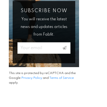
SUBSCRIBE NOW
You will receive the latest
news and updates articles
from Fabfit.
Email
This site is protected by reCAPTCHA and the
Google
Privacy Policy
and
Terms of Service
apply.