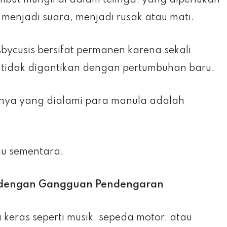
mbut mungil di dalam telinga, yang diperlukan
enjadi suara, menjadi rusak atau mati.
ycusis bersifat permanen karena sekali
a tidak digantikan dengan pertumbuhan baru.
nya yang dialami para manula adalah
au sementara.
n dengan Gangguan Pendengaran
keras seperti musik, sepeda motor, atau