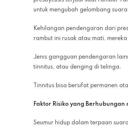
presbycusis terjadi saat rambut-ra
untuk mengubah gelombang suara m
Kehilangan pendengaran dari presb
rambut ini rusak atau mati, merek
Jenis gangguan pendengaran lain
tinnitus, atau denging di telinga.
Tinnitus bisa bersifat permanen at
Faktor Risiko yang Berhubunga
Seumur hidup dalam terpaan suara 