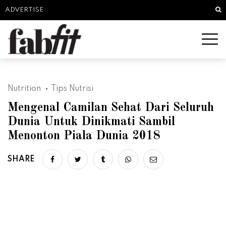
Sea
ADVERTISE
Nutrition
Tips Nutrisi
Mengenal Camilan Sehat Dari Seluruh
Dunia Untuk Dinikmati Sambil
Menonton Piala Dunia 2018
SHARE
Share on facebook
Share on twitter
Share on tumblr
Share via whatsapp
Share via email