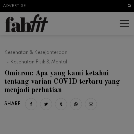
Sea
ADVERTISE
Kesehatan & Kesejahteraan
Kesehatan Fisik & Mental
Omicron: Apa yang kami ketahui
tentang varian COVID terbaru yang
menjadi perhatian
SHARE
Share on facebook
Share on twitter
Share on tumblr
Share via whatsapp
Share via email