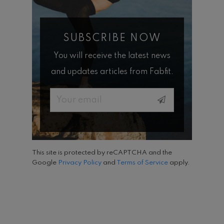
SUBSCRIBE NOW
You will receive the latest news
and updates articles from Fabfit.
Email
This site is protected by reCAPTCHA and the
Google
Privacy Policy
and
Terms of Service
apply.