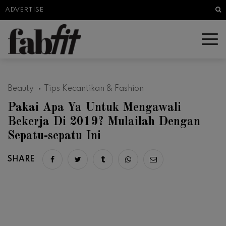
Sea
ADVERTISE
Beauty
Tips Kecantikan & Fashion
Pakai Apa Ya Untuk Mengawali
Bekerja Di 2019? Mulailah Dengan
Sepatu-sepatu Ini
SHARE
Share on facebook
Share on twitter
Share on tumblr
Share via whatsapp
Share via email