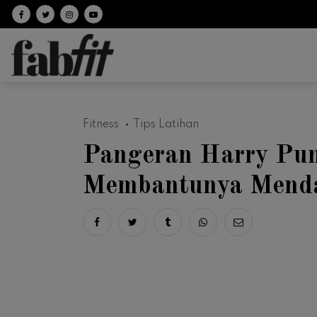
Follow on facebook
Follow on Twitter
Follow on Instagram
Follow on Youtube
Fitness
Tips Latihan
Pangeran Harry Pun
Membantunya Menda
Share on facebook
Share on twitter
Share on tumblr
Share via whatsapp
Share via ema