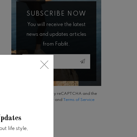
SUBSCRIBE NOW
You will receive the latest
news and updates articles
from Fabfit.
Email
This site is protected by reCAPTCHA and the
Google
Privacy Policy
and
Terms of Service
apply.
Updates
t life style,