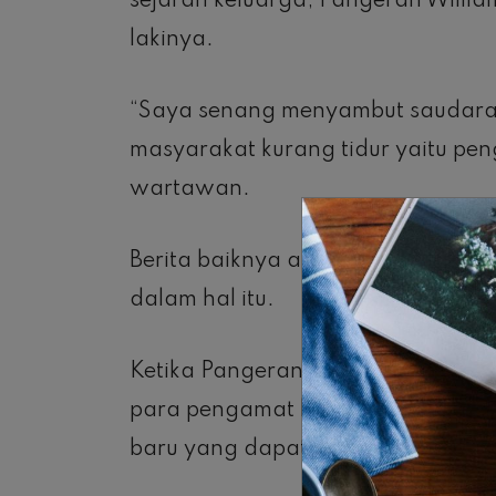
sejarah keluarga, Pangeran Willi
lakinya.
“Saya senang menyambut saudara l
masyarakat kurang tidur yaitu pe
wartawan.
Berita baiknya adalah Pangeran 
dalam hal itu.
Ketika Pangeran Harry dan Meghan 
para pengamat kerajaan yang ber
baru yang dapat membantu masalah