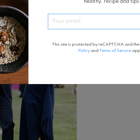
healthy, recipe and tips
Email
This site is protected by reCAPTCHA and th
Policy
and
Terms of Service
app