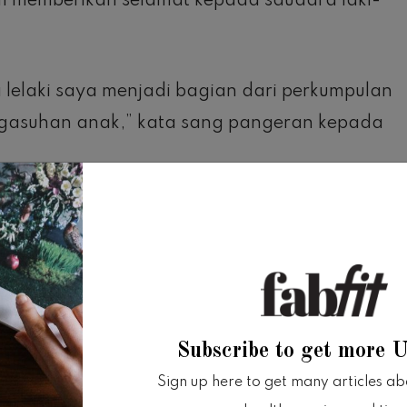
am memberikan selamat kepada saudara laki-
elaki saya menjadi bagian dari perkumpulan
ngasuhan anak,” kata sang pangeran kepada
Harry tampaknya sudah mendapat bantuan
Markle berkeliling Australia di musim gugur,
mata elang melihat Harry mengenakan cincin
Subscribe to get more 
 kurang tidur yang tak terhindarkan.
Sign up here to get many articles abou