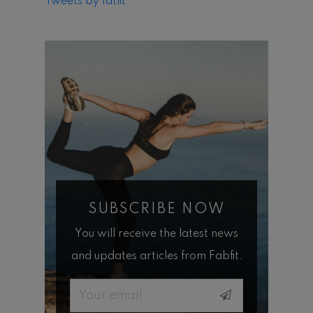
Tweets by fatfit
SUBSCRIBE NOW
You will receive the latest news
and updates articles from Fabfit.
Email