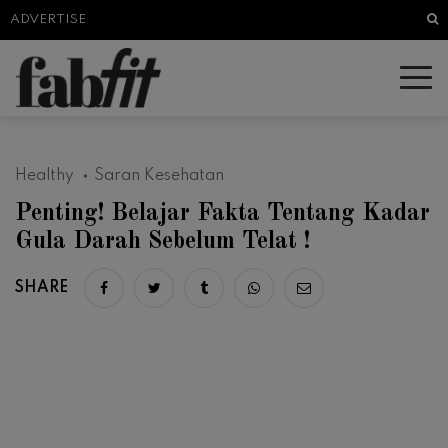
Sea
ADVERTISE
Healthy
Saran Kesehatan
Penting! Belajar Fakta Tentang Kadar
Gula Darah Sebelum Telat !
SHARE
Share on facebook
Share on twitter
Share on tumblr
Share via whatsapp
Share via email