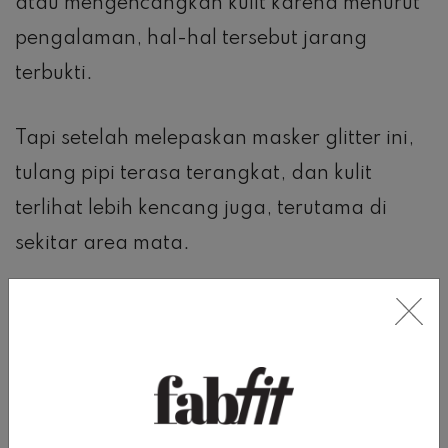
atau mengencangkan kulit karena menurut
pengalaman, hal-hal tersebut jarang
terbukti.
Tapi setelah melepaskan masker glitter ini,
tulang pipi terasa terangkat, dan kulit
terlihat lebih kencang juga, terutama di
sekitar area mata.
Kulit juga terasa sangat kenyal dan
terhidrasi sesudahnya.
Apa bedanya dengan masker peel-off
lainnya?