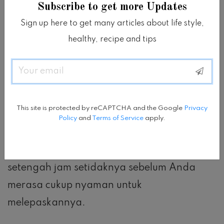
Subscribe to get more Updates
Sign up here to get many articles about life style,
Selain tampilan glitter yang berkilauan,
healthy, recipe and tips
waktu pengeringan masker ini memakan
waktu lebih lama dari kebanyakan masker
Email
peel-off.
This site is protected by reCAPTCHA and the Google
Privacy
Biasanya hanya membutuhkan waktu
Policy
and
Terms of Service
apply.
selama 10 menit sebelum mengelupasnya,
tapi untuk masker ini, dibutuhkan waktu
setengah jam setidaknya sebelum Anda
merasa cukup nyaman untuk
melepaskannya.