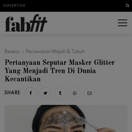
Sea
ADVERTISE
Beauty
Perawatan Wajah & Tubuh
Pertanyaan Seputar Masker Glitter
Yang Menjadi Tren Di Dunia
Kecantikan
SHARE
Share on facebook
Share on twitter
Share on tumblr
Share via whatsapp
Share via email