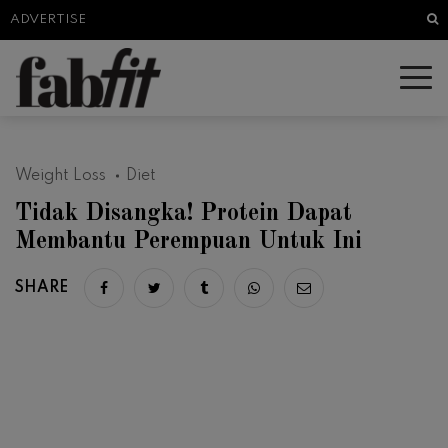
Sea
ADVERTISE
Weight Loss
Diet
Tidak Disangka! Protein Dapat
Membantu Perempuan Untuk Ini
SHARE
Share on facebook
Share on twitter
Share on tumblr
Share via whatsapp
Share via email