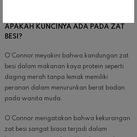
protein.
APAKAH KUNCINYA ADA PADA ZAT
BESI?
O’Connor meyakini bahwa kandungan zat
besi dalam makanan kaya protein seperti
daging merah tanpa lemak memiliki
peranan dalam menurunkan berat badan
pada wanita muda.
O’Connor mengatakan bahwa kekurangan
zat besi sangat biasa terjadi dalam