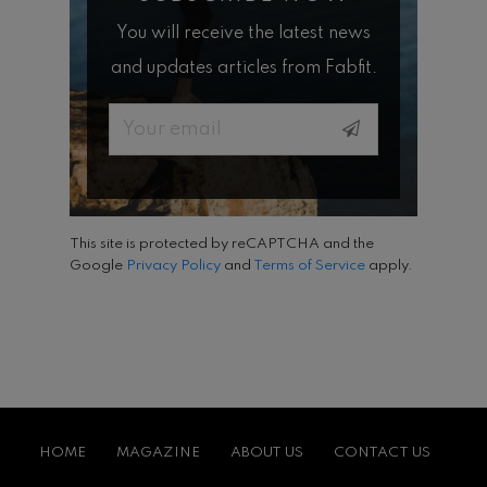
You will receive the latest news
and updates articles from Fabfit.
Email
This site is protected by reCAPTCHA and the
Google
Privacy Policy
and
Terms of Service
apply.
HOME
MAGAZINE
ABOUT US
CONTACT US