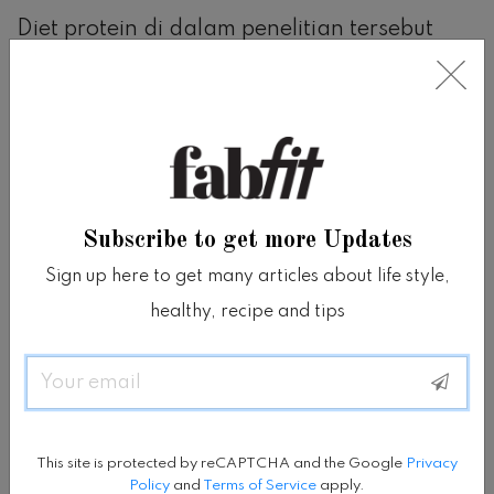
Diet protein di dalam penelitian tersebut
masih mengandung empat porsi
karbohidrat dalam sehari, dimana porsi
tersebut sama sekali tidak rendah.
O’Connor mengatakan bahwa para
Subscribe to get more Updates
peserta diberikan pilihan karbohidrat
Sign up here to get many articles about life style,
berupa gandum utuh dan makanan yang
healthy, recipe and tips
rendah GI.
Email
Karbohidrat jenis ini membantumu merasa
kenyang lebih lama dan menjaga gula
This site is protected by reCAPTCHA and the Google
Privacy
darah normal, sama seperti yang dilakukan
Policy
and
Terms of Service
apply.