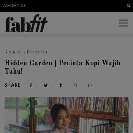
Sea
ADVERTISE
Review
Restoran
Hidden Garden | Pecinta Kopi Wajib
Tahu!
SHARE
Share on facebook
Share on twitter
Share on tumblr
Share via whatsapp
Share via email