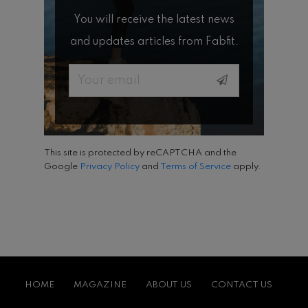
You will receive the latest news
and updates articles from Fabfit.
Email
This site is protected by reCAPTCHA and the
Google
Privacy Policy
and
Terms of Service
apply.
HOME
MAGAZINE
ABOUT US
CONTACT US