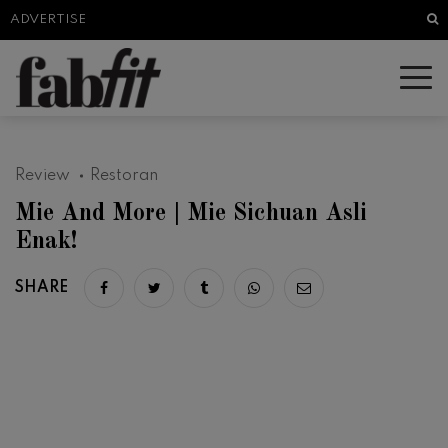
Sea
ADVERTISE
Review
Restoran
Mie And More | Mie Sichuan Asli
Enak!
SHARE
Share on facebook
Share on twitter
Share on tumblr
Share via whatsapp
Share via email