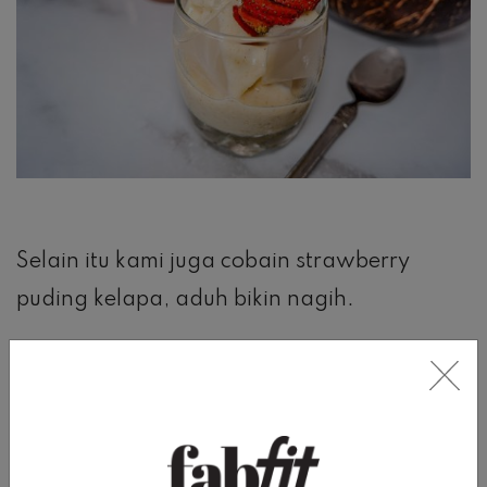
Selain itu kami juga cobain strawberry
puding kelapa, aduh bikin nagih.