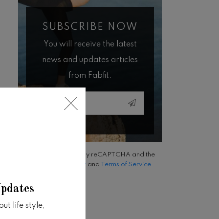
SUBSCRIBE NOW
You will receive the latest
news and updates articles
from Fabfit.
Email
This site is protected by reCAPTCHA and the
Google
Privacy Policy
and
Terms of Service
apply.
Updates
t life style,