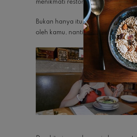
menikmati restoran disini.
Bukan hanya itu, aksesoris ala-ala 
oleh kamu, nantinya.