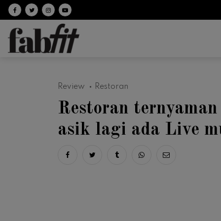
Follow on facebook
Follow on Twitter
Follow on Instagram
Follow on Youtube
Review
Restoran
Restoran ternyaman 
asik lagi ada Live m
Share on facebook
Share on twitter
Share on tumblr
Share via whatsapp
Share via ema