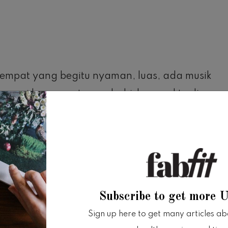
empat yang begitu nyaman, luas, ada musik
nemani kamu saat menghabiskan waktu di
iri khas jepang, dan ternyata restoran ini
g lalu.
k anak-anak tersedia khusus permainan untuk
Subscribe to get more 
tir lagi saat mengajak anaknya untuk
Sign up here to get many articles abou