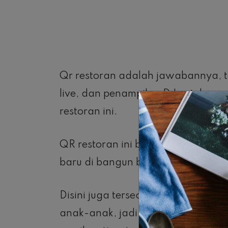
Qr restoran adalah jawabannya, t
live, dan penampilan DJ untuk me
restoran ini.
QR restoran ini berdesain dengan c
baru di bangun beberapa bulan yan
Disini juga tersedia makanan untu
anak-anak, jadi tidak perlu khawa