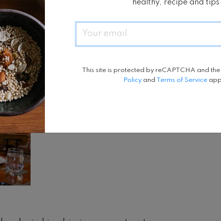
healthy, recipe and tips
Email
jepang, cookies juga ada disini untuk oleh-
This site is protected by reCAPTCHA and th
Policy
and
Terms of Service
app