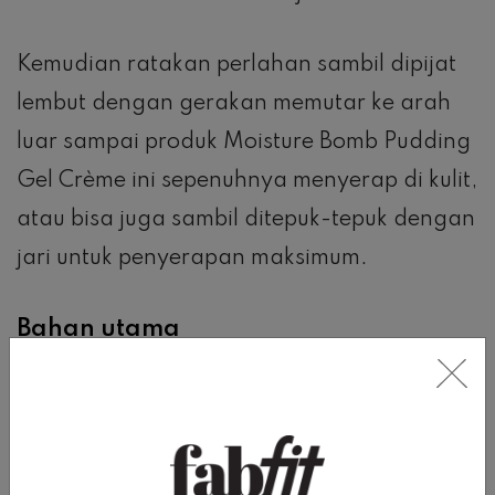
Kemudian ratakan perlahan sambil dipijat
lembut dengan gerakan memutar ke arah
luar sampai produk Moisture Bomb Pudding
Gel Crème ini sepenuhnya menyerap di kulit,
atau bisa juga sambil ditepuk-tepuk dengan
jari untuk penyerapan maksimum.
Bahan utama
Ada dua bahan utama yang terkandung
dalam Joylab Moisture Bomb Pudding Gel
Crème, yaitu Betaine dan Niacinamide,