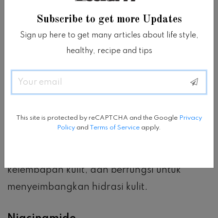
yang masing-masing mempunyai peran
Subscribe to get more Updates
tersendiri untuk menghidrasi dan
Sign up here to get many articles about life style,
meningkatkan elastisitas kulit.
healthy, recipe and tips
Betaine
Email
Betaine adalah bahan hidrasi kulit, baik
This site is protected by reCAPTCHA and the Google
Privacy
yang alami maupun sintetis.
Policy
and
Terms of Service
apply.
Dikenal sebagai Osmolyte yang menjaga
kelembapan kulit, dan berfungsi untuk
menyeimbangkan hidrasi kulit.