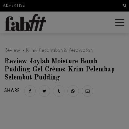
Sea
ADVERTISE
Review
Klinik Kecantikan & Perawatan
Review Joylab Moisture Bomb
Pudding Gel Crème: Krim Pelembap
Selembut Pudding
SHARE
Share on facebook
Share on twitter
Share on tumblr
Share via whatsapp
Share via email