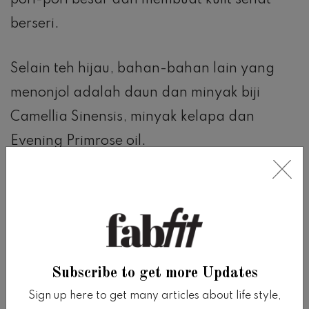
pori-pori besar dan membuat kulit sehat
berseri.
Selain teh hijau, bahan-bahan lain yang
menonjol adalah daun dan minyak biji
Camellia Sinensis, minyak kelapa dan
Evening Primrose oil.
Kesimpulan
Hal pertama yang kami sukai dari produk
ini adalah kita bisa membawanya ketika
Subscribe to get more Updates
bepergian.
Sign up here to get many articles about life style,