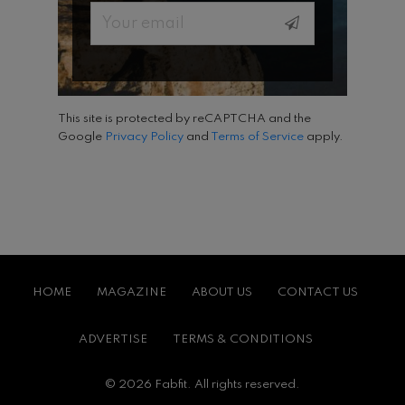
Email
This site is protected by reCAPTCHA and the
Google
Privacy Policy
and
Terms of Service
apply.
HOME
MAGAZINE
ABOUT US
CONTACT US
ADVERTISE
TERMS & CONDITIONS
© 2026 Fabfit. All rights reserved.