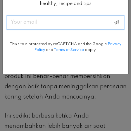
healthy, recipe and tips
Tidak tumpah di dalam tas seperti beberapa
cairan pembersih biasa, lebih ringan dari
Email
produk pembersih sejenis lainnya, dan
terutama sekali, airport security tidak akan
This site is protected by reCAPTCHA and the Google
Privacy
menyitanya.
Policy
and
Terms of Service
apply.
Mengenai kekuatan membersihkannya,
produk ini benar-benar membersihkan
dengan baik tanpa meninggalkan perasaan
kering setelah Anda mencucinya.
Ini sedikit berbusa ketika Anda
menambahkan lebih banyak air saat