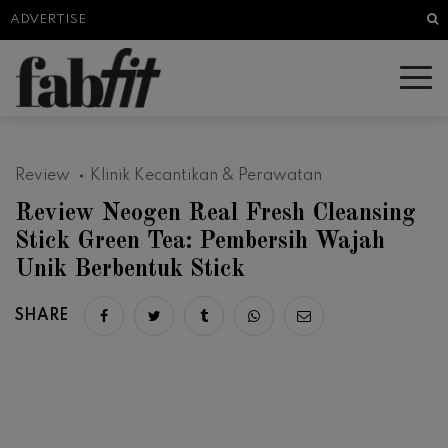
Sea
ADVERTISE
Review
Klinik Kecantikan & Perawatan
Review Neogen Real Fresh Cleansing
Stick Green Tea: Pembersih Wajah
Unik Berbentuk Stick
SHARE
Share on facebook
Share on twitter
Share on tumblr
Share via whatsapp
Share via email